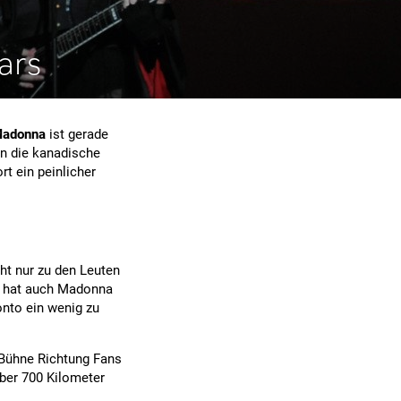
ars
adonna
ist gerade
 in die kanadische
rt ein peinlicher
cht nur zu den Leuten
as hat auch Madonna
onto ein wenig zu
r Bühne Richtung Fans
Über 700 Kilometer