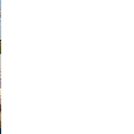
johansson
exanton