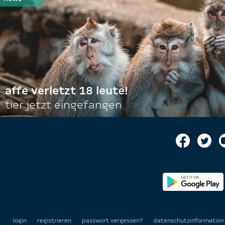
affe verletzt 18 leute!
tier jetzt eingefangen
login
registrieren
passwort vergessen?
datenschutzinformatio