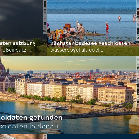
© shutterstock.com | john d sirlin
© shutterstock.com | lasse 
sten salzburg
nächster badesee geschlossen
roßeinsatz
wasservögel als quelle
© shutterstock.com | al
 soldaten gefunden
oldaten in donau