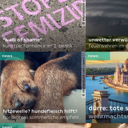
© shutterstock.com | lauraapl
"walk of shame"
unwetter verwü
kunstperformance im 1. bezirk
feuerwehren im g
© shutterstock.com | asmit17
dürre: tote
hitzewelle? hundefleisch hilft?
wehrmachtss
nordkoreas sommerliche empfehlungen