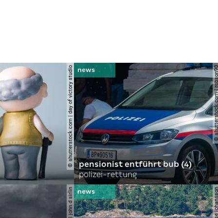
© shutterstock.com | day of victory studio
© shutterstock.com | r
pensionist entführt bub (4)
polizei-rettung