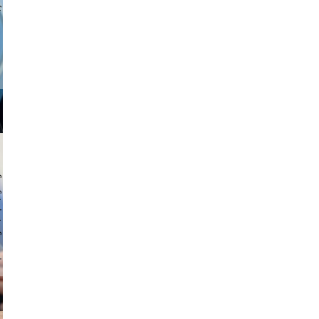
a sukoff
 hochmuth