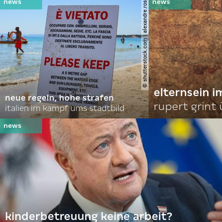
© shutterstock.com | alexandre.rosa
elternsein 
neue regeln, hohe strafen
rupert grint
italien im kampf ums stadtbild
kinderbetreuung keine arbeit?