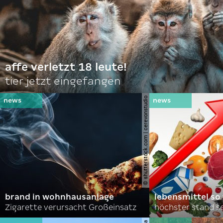
affe verletzt 18 leute!
tier jetzt eingefangen
© shutterstock.com | cerevonstudio
brand in wohnhausanlage
lebensmittel so
Zigarette verursacht Großeinsatz
höchster stand se