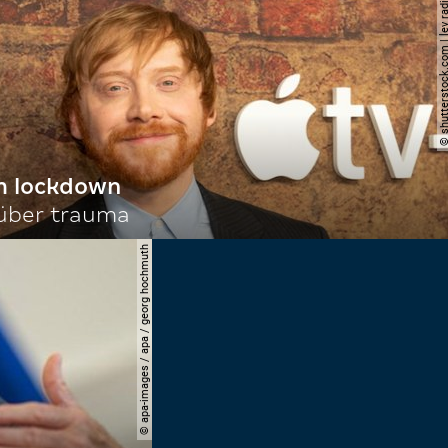
© shutterstock.com | le
im lockdown
 über trauma
© apa-images / apa / georg hochmuth