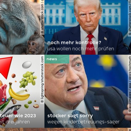
© shutterstock.com | domuephoto
© shutterstock.com | joshu
noch mehr kontrolle?
usa wollen noch mehr prüfen
© lightspring/shutterstock.com
© apa-images / apa / georg
 teuer wie 2023
stocker sagt sorry
it drei jahren
wegen kinderbetreuungs-sager