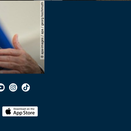
© apa-images / apa / georg hochmuth