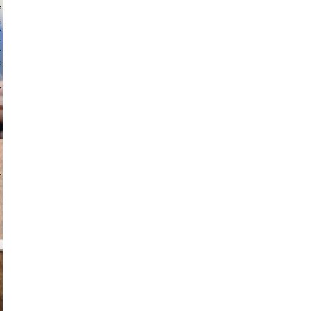
 hochmuth
v radin