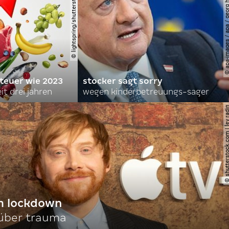
© lightspring/shutterstock.com
© apa-images / apa / georg
 teuer wie 2023
stocker sagt sorry
it drei jahren
wegen kinderbetreuungs-sager
© shutterstock.com | le
im lockdown
 über trauma