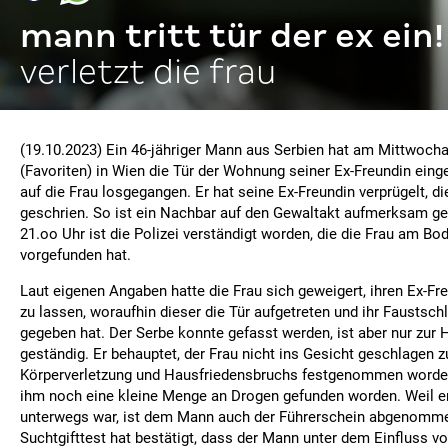
mann tritt tür der ex ein!
verletzt die frau
(19.10.2023) Ein 46-jähriger Mann aus Serbien hat am Mittwocha
(Favoriten) in Wien die Tür der Wohnung seiner Ex-Freundin einge
auf die Frau losgegangen. Er hat seine Ex-Freundin verprügelt, di
geschrien. So ist ein Nachbar auf den Gewaltakt aufmerksam g
21.oo Uhr ist die Polizei verständigt worden, die die Frau am Bo
vorgefunden hat.
Laut eigenen Angaben hatte die Frau sich geweigert, ihren Ex-Fr
zu lassen, woraufhin dieser die Tür aufgetreten und ihr Faustsch
gegeben hat. Der Serbe konnte gefasst werden, ist aber nur zur H
geständig. Er behauptet, der Frau nicht ins Gesicht geschlagen z
Körperverletzung und Hausfriedensbruchs festgenommen worden.
ihm noch eine kleine Menge an Drogen gefunden worden. Weil e
unterwegs war, ist dem Mann auch der Führerschein abgenomme
Suchtgifttest hat bestätigt, dass der Mann unter dem Einfluss 