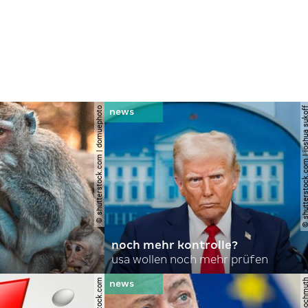
© shutterstock.com | domuephoto
© shutterstock.com | joshu
noch mehr kontrolle?
usa wollen noch mehr prüfen