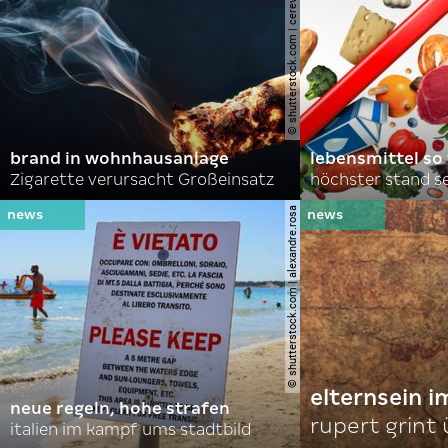
© shutterstock.com | cerevonstudio
brand in wohnhausanlage
lebensmittel so
Zigarette verursacht Großeinsatz
höchster stand se
© shutterstock.com | alexandre.rosa
elternsein 
neue regeln, hohe strafen
rupert grint
italien im kampf ums stadtbild