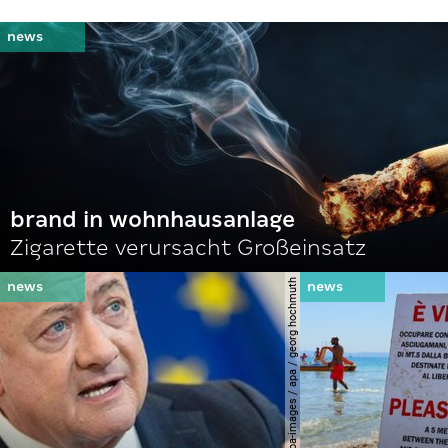
brand in wohnhausanlage
Zigarette verursacht Großeinsatz
© apa-images / apa / georg hochmuth