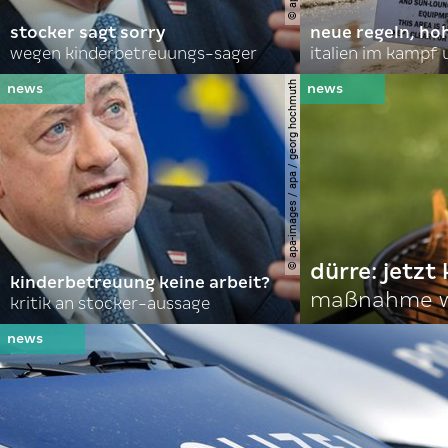
stocker sagt sorry
neue regeln, ho
wegen kinderbetreuungs-sager
italien im kampf 
© apa-images / apa / georg hochmuth
dürre: jetzt
kinderbetreuung keine arbeit?
maßnahme w
kritik an stocker-aussage