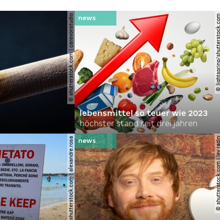
© shutterstock.com | cerevonstudio
© lightspring/shutterst
lebensmittel so teuer wie 2023
höchster stand seit drei jahren
© shutterstock.com | alexandre.rosa
© shutterstock.com | le