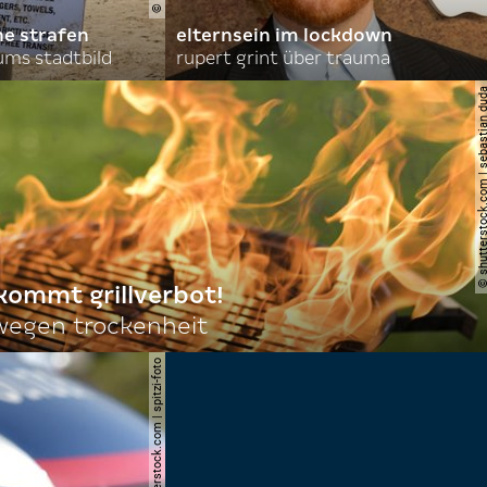
he strafen
elternsein im lockdown
ums stadtbild
rupert grint über trauma
© shutterstock.com | sebas
 kommt grillverbot!
egen trockenheit
© shutterstock.com | spitzi-foto