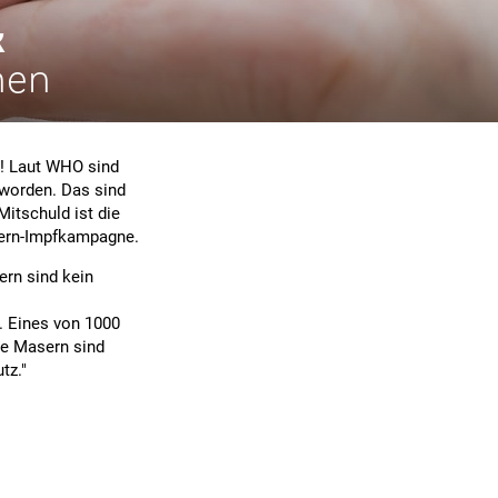
k
hen
h! Laut WHO sind
 worden. Das sind
Mitschuld ist die
sern-Impfkampagne.
ern sind kein
 Eines von 1000
ie Masern sind
tz."