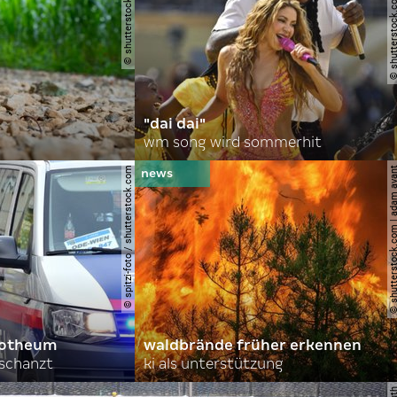
© shutterstock.com | gajus
© shutterstock.com | a.
"dai dai"
wm song wird sommerhit
© spitzi-foto / shutterstock.com
© shutterstock.com | ad
orotheum
waldbrände früher erkennen
rschanzt
ki als unterstützung