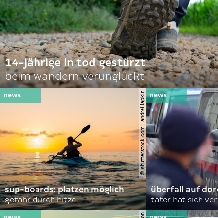
14-jährige in tod gestürzt
beim wandern verunglückt
© shutterstock.com | andrei lapkin
sup-boards: platzen möglich
überfall auf d
gefahr durch hitze
täter hat sich ve