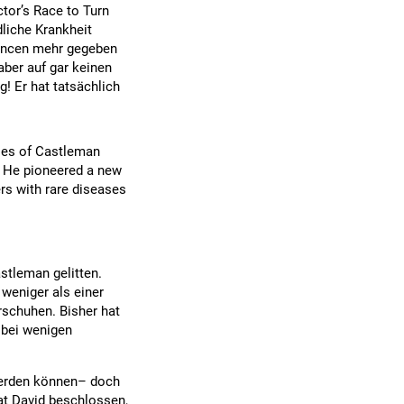
ctor’s Race to Turn
dliche Krankheit
hancen mehr gegeben
aber auf gar keinen
! Er hat tatsächlich
pses of Castleman
. He pioneered a new
rs with rare diseases
stleman gelitten.
weniger als einer
schuhen. Bisher hat
 bei wenigen
werden können– doch
t David beschlossen,