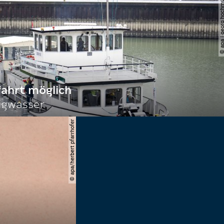
© apa | georg ho
fahrt möglich
igwasser
© apa/herbert pfarrhofer