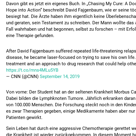
Davon gibt es jetzt ein eigenes Buch. In „Chasing My Cure: A Do
Hope into Action“ beschreibt David Fajgenbaum, wie er seine tö
besiegt hat. Die Ärzte haben ihm eigentlich keine Überlebensc
und geraten, sein Testament zu schreiben. Der Mann wollte das 
Fall wahrhaben und hat begonnen, selbst zu forschen – mit Erfolg
eine Therapie gefunden.
After David Fajgenbaum suffered repeated life-threatening rela
disease, he became laser-focused on trying to save his own life
treatment and an approach to drug research that could help othe
https://t.co/mns4MLu5YB
— CNN (@CNN)
September 14, 2019
Von vorne: Der Student hat an der seltenen Krankheit Morbus Ca
Dabei bilden die Lymphknoten Tumore. Jährlich erkranken daran 
von 100.000 Menschen. Die Forschung steckt noch in den Kinder
es zwar Therapien gegeben, einige Medikamente haben aber nur
Patienten gewirkt.
Sein Leben hat durch eine aggressive Chemotherapie gerettet 
die Krankheit ist wieder zurückgekommen. In diesem Moment ha