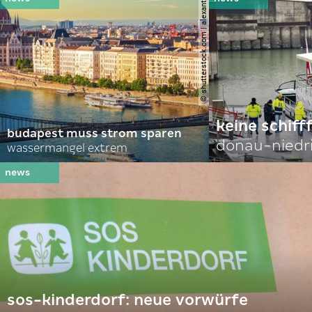
© shutterstock.com | alexanton
keine schiff
budapest muss strom sparen
donau-niedr
wassermangel extrem
sos-kinderdorf: neue vorwürfe