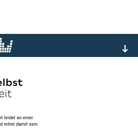
elbst
eit
t leidet an einer
nd rettet damit sein