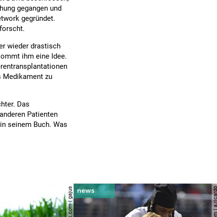
schung gegangen und
etwork gegründet.
forscht.
er wieder drastisch
kommt ihm eine Idee.
erentransplantationen
as Medikament zu
chter. Das
 anderen Patienten
r in seinem Buch. Was