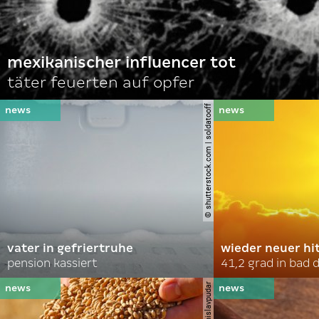
mexikanischer influencer tot
täter feuerten auf opfer
© shutterstock.com | soldatooff
vater in gefriertruhe
wieder neuer hi
pension kassiert
41,2 grad in bad