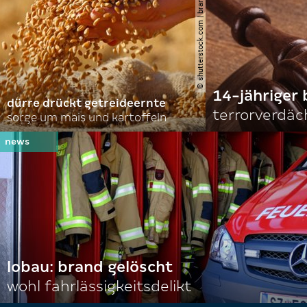
© shutterstock.com | branislavpudar
14-jähriger 
dürre drückt getreideernte
terrorverdäc
sorge um mais und kartoffeln
lobau: brand gelöscht
wohl fahrlässigkeitsdelikt