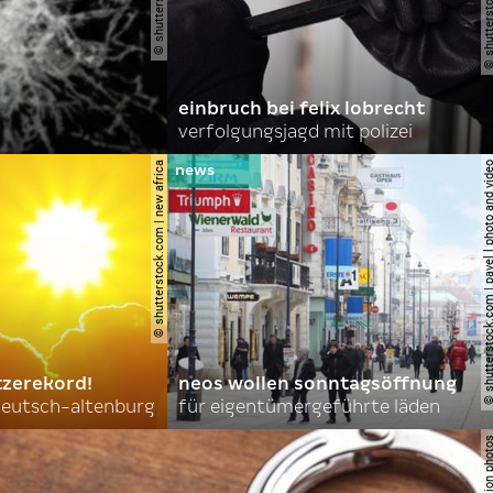
einbruch bei felix lobrecht
verfolgungsjagd mit polizei
© shutterstock.com | new africa
© shutterstock.com | pavel l phot
tzerekord!
neos wollen sonntagsöffnung
 deutsch-altenburg
für eigentümergeführte läden