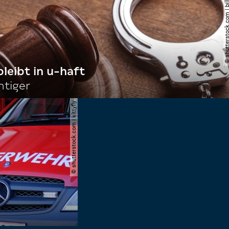
© shutterstock.com | billi
bleibt in u-haft
htiger
© shutterstock.com | kittyfly