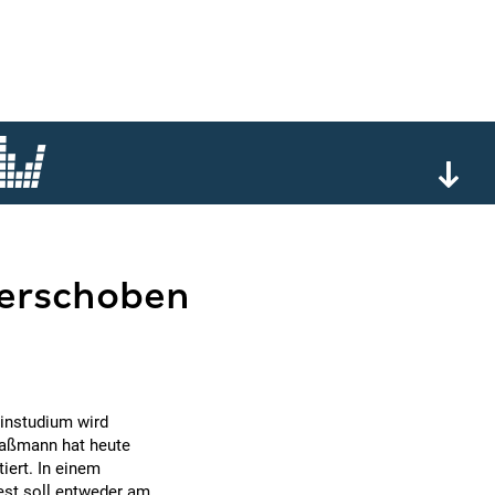
erschoben
zinstudium wird
Faßmann hat heute
iert. In einem
est soll entweder am