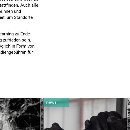
attfinden. Auch alle
rinnen und
eit, um Standorte
Learning zu Ende
g zufrieden sein,
öglich in Form von
tudiengebühren für
© shutterstock.com | opikckck
© shutterstock.com | nata