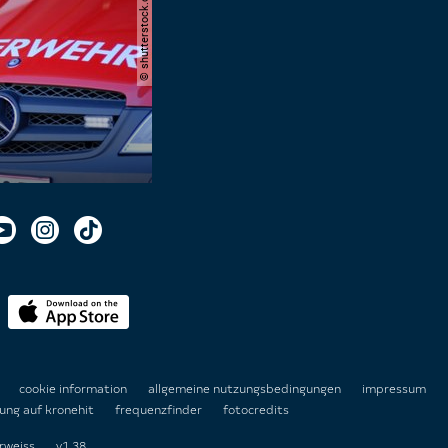
© shutterstock.com | kittyfly
n
cookie information
allgemeine nutzungsbedingungen
impressum
ung auf kronehit
frequenzfinder
fotocredits
rweiss
v1.38