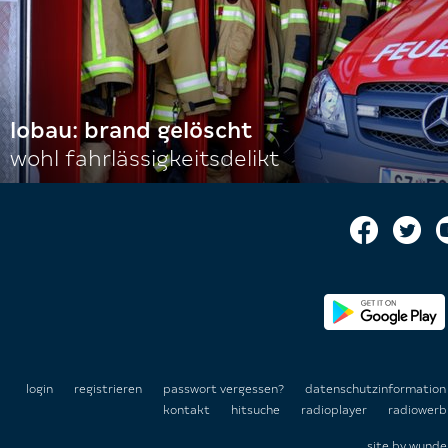
lobau: brand gelöscht
wohl fahrlässigkeitsdelikt
login
registrieren
passwort vergessen?
datenschutzinformatio
kontakt
hitsuche
radioplayer
radiowerb
site by
wunde