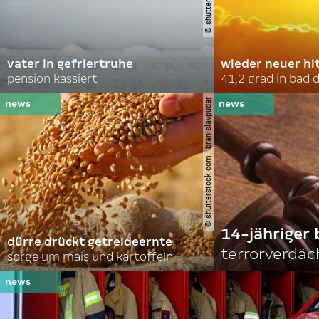
vater in gefriertruhe
wieder neuer hi
pension kassiert
41,2 grad in bad
© shutterstock.com | branislavpudar
14-jähriger 
dürre drückt getreideernte
terrorverdäc
sorge um mais und kartoffeln