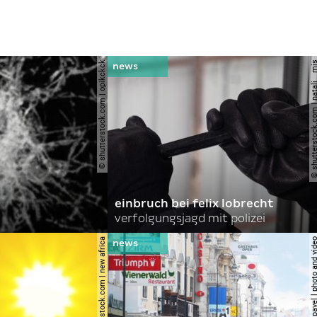
© shutterstock.com | opikckck
© shutterstock.com | nata
einbruch bei felix lobrecht
verfolgungsjagd mit polizei
© shutterstock.com | new africa
© shutterstock.com | pavel l phot