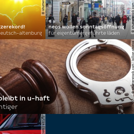
tzerekord!
neos wollen sonntagsöffnung
 deutsch-altenburg
für eigentümergeführte läden
© shutterstock.com | billi
bleibt in u-haft
htiger