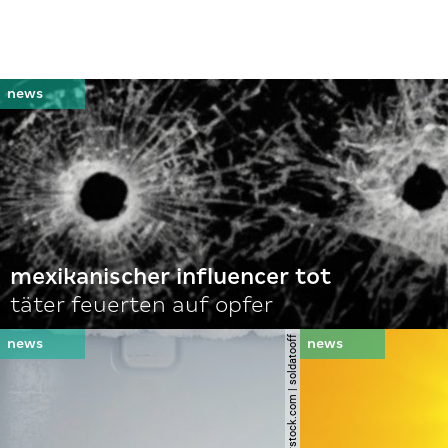
mexikanischer influencer tot
täter feuerten auf opfer
© shutterstock.com | soldatooff