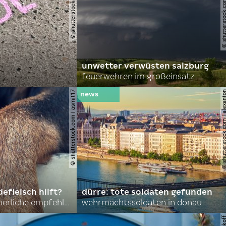
© shutterstock.com | lauraapl
© shutterstock.com | john 
unwetter verwüsten salzburg
feuerwehren im großeinsatz
© shutterstock.com | asmit17
© shutterstock.com | al
efleisch hilft?
dürre: tote soldaten gefunden
nordkoreas sommerliche empfehlungen
wehrmachtssoldaten in donau