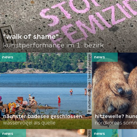
"walk of shame"
kunstperformance im 1. bezirk
© shutterstock.com | lasse johansson
nächster badesee geschlossen
hitzewelle? hund
wasservögel als quelle