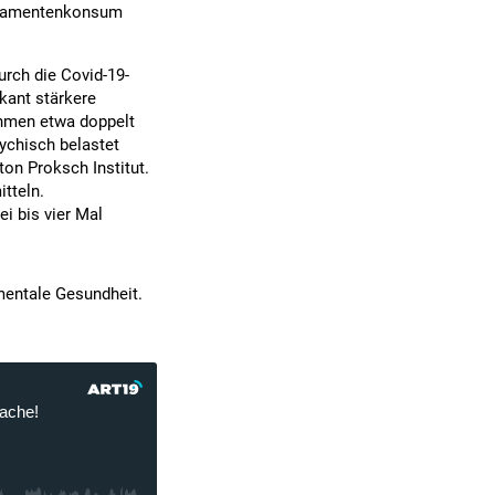
dikamentenkonsum
urch die Covid-19-
ikant stärkere
hmen etwa doppelt
sychisch belastet
ton Proksch Institut.
itteln.
i bis vier Mal
mentale Gesundheit.