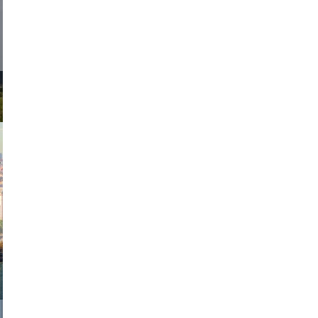
d sirlin
exanton