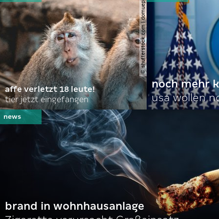
© shutterstock.com | domuephoto
noch mehr k
affe verletzt 18 leute!
usa wollen 
tier jetzt eingefangen
brand in wohnhausanlage