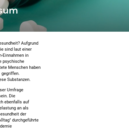
sum
Gesundheit? Aufgrund
 sind laut einer
en-Einnahmen in
ne psychische
astete Menschen haben
 gegriffen.
iese Substanzen.
ieser Umfrage
sein. Die
ch ebenfalls auf
elastung an als
Gesundheit der
lltag" durchgeführte
andemie