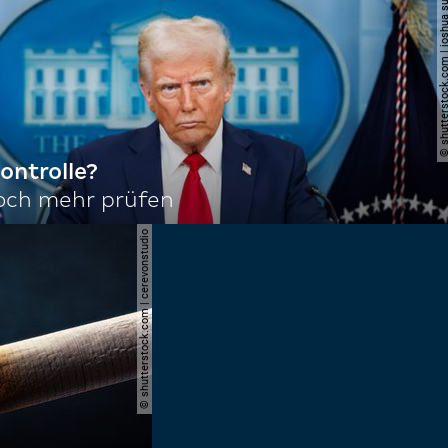
© shutterstock.com | joshu
ontrolle?
noch mehr prüfen
© shutterstock.com | cerevonstudio