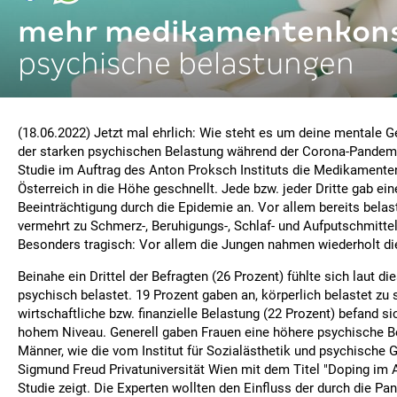
mehr medikamentenkon
psychische belastungen
(18.06.2022) Jetzt mal ehrlich: Wie steht es um deine mentale 
der starken psychischen Belastung während der Corona-Pandemie
Studie im Auftrag des Anton Proksch Instituts die Medikament
Österreich in die Höhe geschnellt. Jede bzw. jeder Dritte gab ei
Beeinträchtigung durch die Epidemie an. Vor allem bereits bel
vermehrt zu Schmerz-, Beruhigungs-, Schlaf- und Aufputschmittel
Besonders tragisch: Vor allem die Jungen nahmen wiederholt d
Beinahe ein Drittel der Befragten (26 Prozent) fühlte sich laut d
psychisch belastet. 19 Prozent gaben an, körperlich belastet zu 
wirtschaftliche bzw. finanzielle Belastung (22 Prozent) befand si
hohem Niveau. Generell gaben Frauen eine höhere psychische B
Männer, wie die vom Institut für Sozialästhetik und psychische 
Sigmund Freud Privatuniversität Wien mit dem Titel "Doping im A
Studie zeigt. Die Experten wollten den Einfluss der durch die P