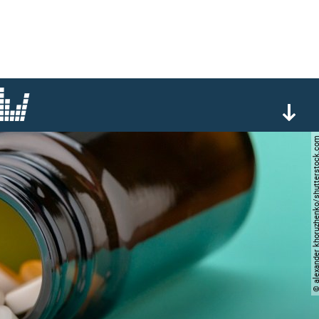
© alexander khoruzhenko/shutte