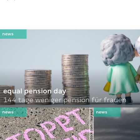
equal pension day
144 tage weniger pension für frauen
© shutterstock.com | lauraapl