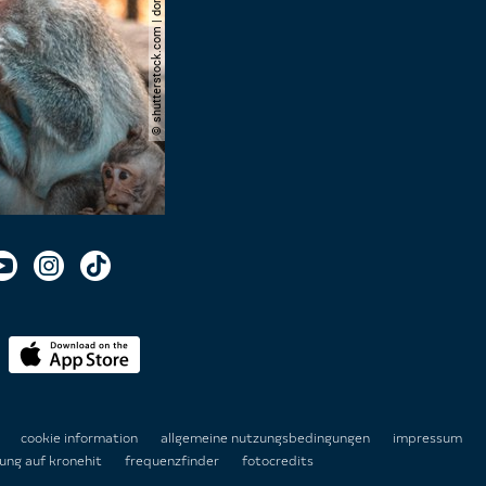
© shutterstock.com | domuephoto
n
cookie information
allgemeine nutzungsbedingungen
impressum
ung auf kronehit
frequenzfinder
fotocredits