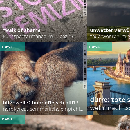
"walk of shame"
unwetter verwü
kunstperformance im 1. bezirk
feuerwehren im g
© shutterstock.com | asmit17
dürre: tote
hitzewelle? hundefleisch hilft?
wehrmachtss
nordkoreas sommerliche empfehlungen