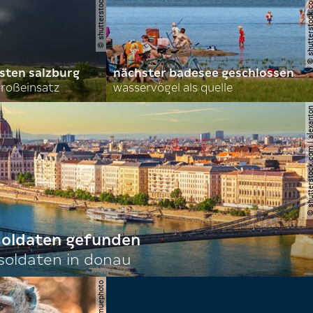
sten salzburg
nächster badesee geschlossen
roßeinsatz
wasservögel als quelle
© shutterstock.com | al
 soldaten gefunden
oldaten in donau