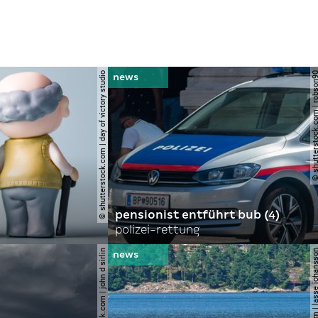
© shutterstock.com | day of victory studio
© shutterstock.com | r
pensionist entführt bub (4)
polizei-rettung
© shutterstock.com | john d sirlin
© shutterstock.com | lasse 