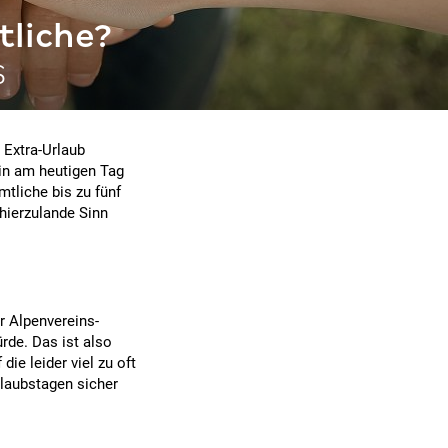
tliche?
s
 Extra-Urlaub
in am heutigen Tag
tliche bis zu fünf
hierzulande Sinn
r Alpenvereins-
de. Das ist also
die leider viel zu oft
rlaubstagen sicher