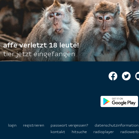
affe verletzt 18 leute!
tier jetzt eingefangen
login
registrieren
passwort vergessen?
datenschutzinformatio
kontakt
hitsuche
radioplayer
radiowerb