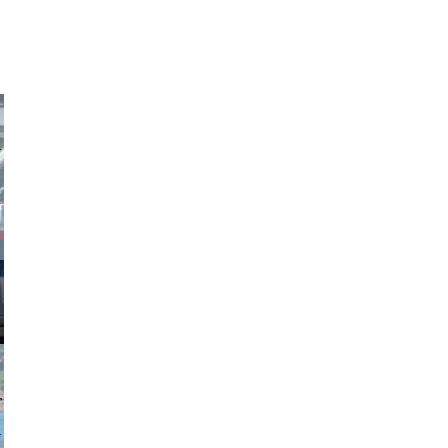
obson90
johansson