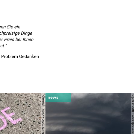
enn Sie ein
chpreisige Dinge
r Preis bei Ihnen
st.“
em Problem Gedanken
© shutterstock.com | lauraapl
© shutterstock.com | john 