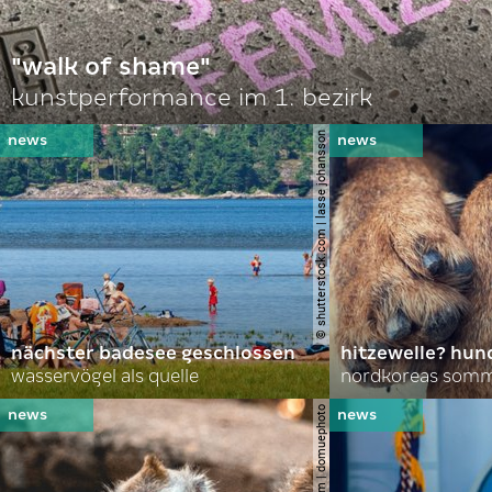
"walk of shame"
kunstperformance im 1. bezirk
© shutterstock.com | lasse johansson
nächster badesee geschlossen
hitzewelle? hund
wasservögel als quelle