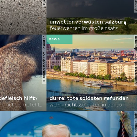
unwetter verwüsten salzburg
feuerwehren im großeinsatz
© shutterstock.com | asmit17
© shutterstock.com | al
efleisch hilft?
dürre: tote soldaten gefunden
nordkoreas sommerliche empfehlungen
wehrmachtssoldaten in donau