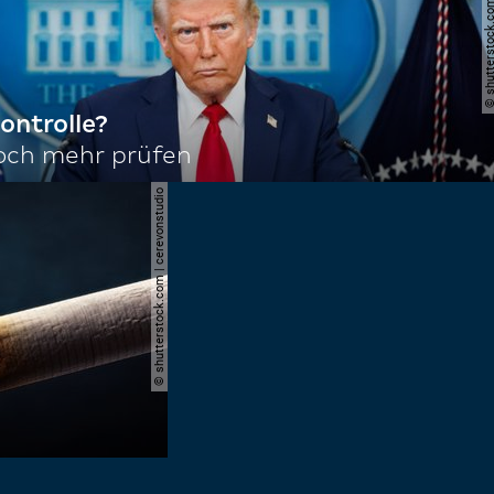
© shutterstock.com | joshu
ontrolle?
noch mehr prüfen
© shutterstock.com | cerevonstudio