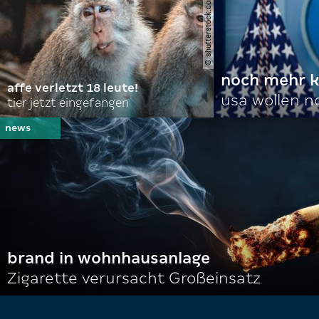
© shutterstock.com | domuephoto
noch mehr k
affe verletzt 18 leute!
usa wollen 
tier jetzt eingefangen
brand in wohnhausanlage
Zigarette verursacht Großeinsatz