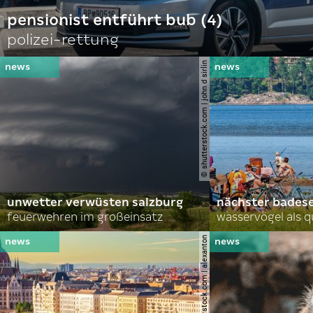
pensionist entführt bub (4)
polizei-rettung
© shutterstock.com | john d sirlin
unwetter verwüsten salzburg
nächster bades
feuerwehren im großeinsatz
wasservögel als q
© shutterstock.com | alexanton