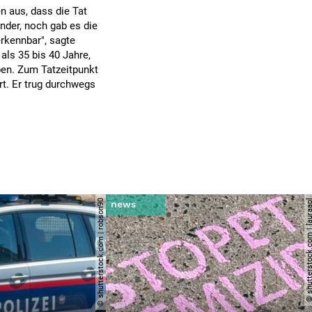
n aus, dass die Tat
der, noch gab es die
rkennbar", sagte
als 35 bis 40 Jahre,
ben. Zum Tatzeitpunkt
rt. Er trug durchwegs
© shutterstock.com | robson90
© shutterstock.com | l