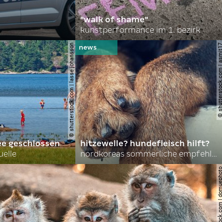
"walk of shame"
kunstperformance im 1. bezirk
© shutterstock.com | lasse johansson
© shutterstock.com | 
ee geschlossen
hitzewelle? hundefleisch hilft?
uelle
nordkoreas sommerliche empfehlungen
© shutterstock.com | do