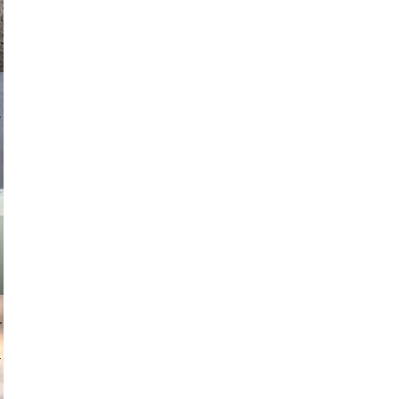
asmit17
muephoto