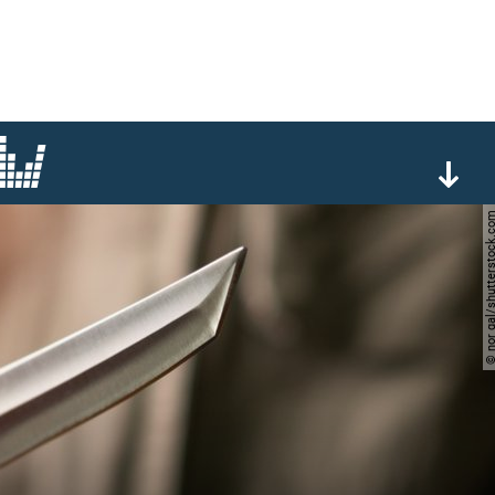
© nor gal/shuttersto