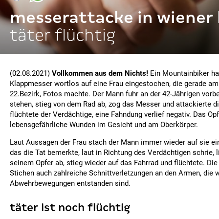
messerattacke in wiener
täter flüchtig
(02.08.2021)
Vollkommen aus dem Nichts!
Ein Mountainbiker ha
Klappmesser wortlos auf eine Frau eingestochen, die gerade am
22.Bezirk, Fotos machte. Der Mann fuhr an der 42-Jährigen vorbei
stehen, stieg von dem Rad ab, zog das Messer und attackierte d
flüchtete der Verdächtige, eine Fahndung verlief negativ. Das Opfe
lebensgefährliche Wunden im Gesicht und am Oberkörper.
Laut Aussagen der Frau stach der Mann immer wieder auf sie ein.
das die Tat bemerkte, laut in Richtung des Verdächtigen schrie, l
seinem Opfer ab, stieg wieder auf das Fahrrad und flüchtete. Die 
Stichen auch zahlreiche Schnittverletzungen an den Armen, die 
Abwehrbewegungen entstanden sind.
täter ist noch flüchtig