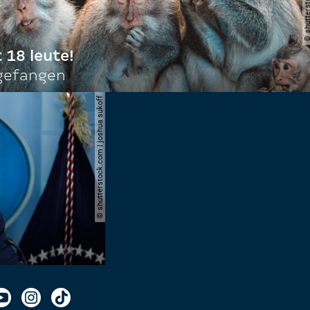
t 18 leute!
ngefangen
© shutterstock.com | joshua sukoff