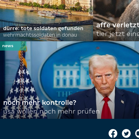
affe verletz
dürre: tote soldaten gefunden
tier jetzt ei
wehrmachtssoldaten in donau
noch mehr kontrolle?
usa wollen noch mehr prüfen