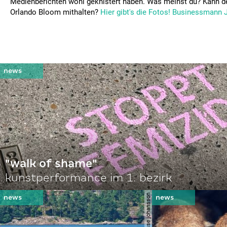
Medienberichten wohl geknistert haben. Was meinst du? Kann der
Orlando Bloom mithalten?
Hier gibt's die Fotos!
Businessmann 
"walk of shame"
kunstperformance im 1. bezirk