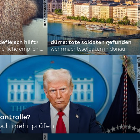
© shutterstock.com | asmit17
© shutterstock.com | al
efleisch hilft?
dürre: tote soldaten gefunden
nordkoreas sommerliche empfehlungen
wehrmachtssoldaten in donau
© shutterstock.com | joshu
ontrolle?
noch mehr prüfen