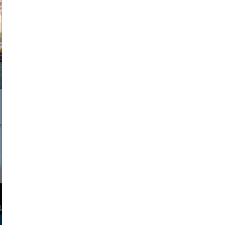
exanton
a sukoff