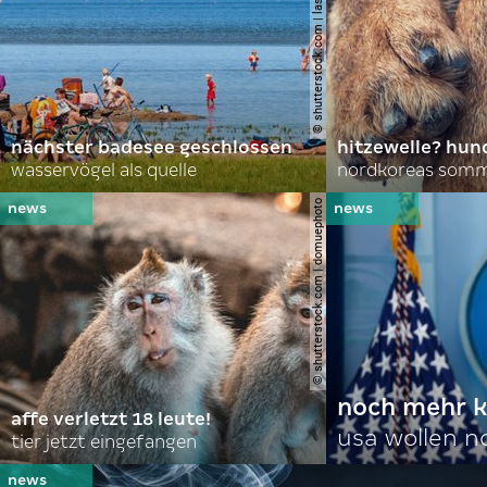
© shutterstock.com | lasse johansson
nächster badesee geschlossen
hitzewelle? hund
wasservögel als quelle
© shutterstock.com | domuephoto
noch mehr k
affe verletzt 18 leute!
usa wollen 
tier jetzt eingefangen