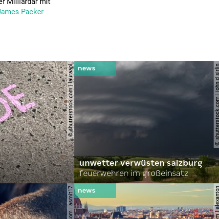
 Milliardär mit
James Packer
© shutterstock.com | lauraapl
© shutterstock.com | john 
unwetter verwüsten salzburg
feuerwehren im großeinsatz