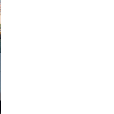
exanton
a sukoff