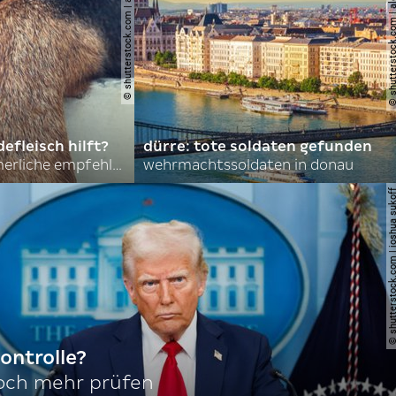
© shutterstock.com | asmit17
© shutterstock.com | al
efleisch hilft?
dürre: tote soldaten gefunden
nordkoreas sommerliche empfehlungen
wehrmachtssoldaten in donau
© shutterstock.com | joshu
ontrolle?
noch mehr prüfen