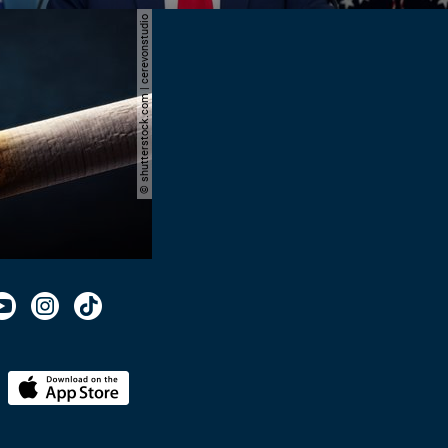
© shutterstock.com | cerevonstudio