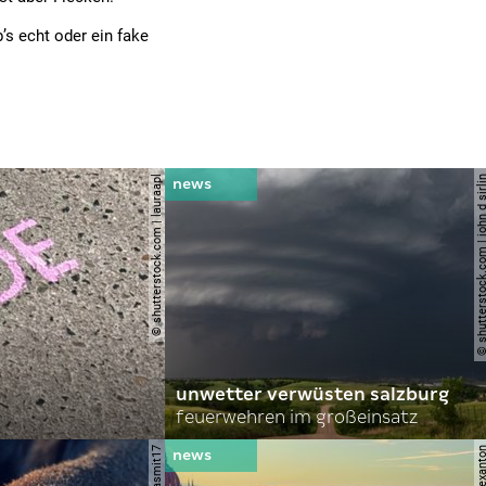
’s echt oder ein fake
© shutterstock.com | lauraapl
© shutterstock.com | john 
unwetter verwüsten salzburg
feuerwehren im großeinsatz