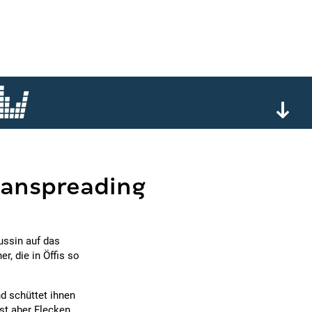
manspreading
ussin auf das
, die in Öffis so
nd schüttet ihnen
sst aber Flecken.