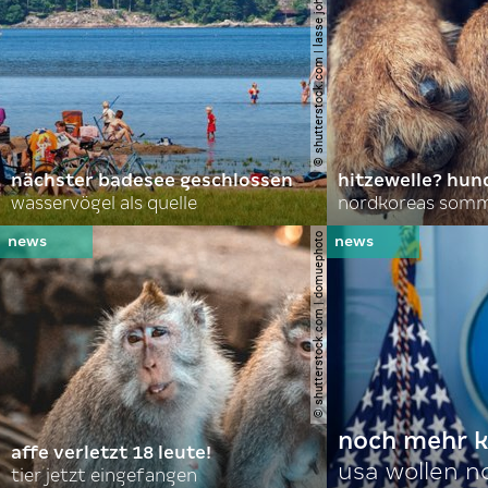
© shutterstock.com | lasse johansson
nächster badesee geschlossen
hitzewelle? hund
wasservögel als quelle
© shutterstock.com | domuephoto
noch mehr k
affe verletzt 18 leute!
usa wollen 
tier jetzt eingefangen