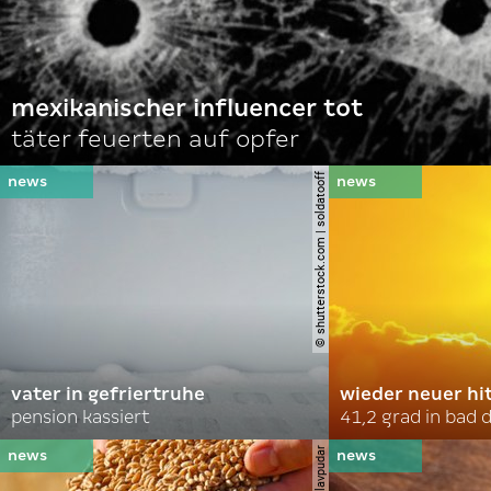
mexikanischer influencer tot
täter feuerten auf opfer
© shutterstock.com | soldatooff
vater in gefriertruhe
wieder neuer hi
pension kassiert
41,2 grad in bad