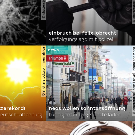
einbruch bei felix lobrecht
verfolgungsjagd mit polizei
© shutterstock.com | new africa
© shutterstock.com | pavel l phot
tzerekord!
neos wollen sonntagsöffnung
 deutsch-altenburg
für eigentümergeführte läden