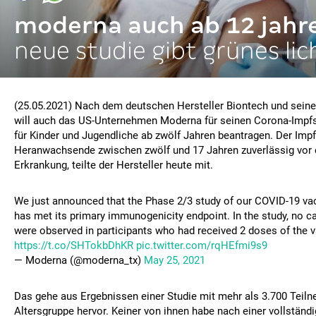
moderna auch ab 12 jahr
neue studie gibt grünes lic
(25.05.2021) Nach dem deutschen Hersteller Biontech und seine
will auch das US-Unternehmen Moderna für seinen Corona-Impfs
für Kinder und Jugendliche ab zwölf Jahren beantragen. Der Imp
Heranwachsende zwischen zwölf und 17 Jahren zuverlässig vor e
Erkrankung, teilte der Hersteller heute mit.
We just announced that the Phase 2/3 study of our COVID-19 va
has met its primary immunogenicity endpoint. In the study, no 
were observed in participants who had received 2 doses of the v
https://t.co/SHTokbDhKR
pic.twitter.com/rqHEfmi9s9
— Moderna (@moderna_tx)
May 25, 2021
Das gehe aus Ergebnissen einer Studie mit mehr als 3.700 Teil
Altersgruppe hervor. Keiner von ihnen habe nach einer vollständ