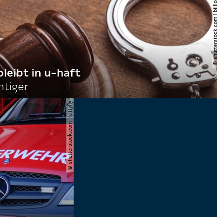
© shutterstock.com | billi
bleibt in u-haft
htiger
© shutterstock.com | kittyfly