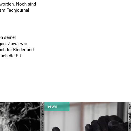
n worden. Noch sind
nem Fachjournal
n seiner
gen. Zuvor war
uch für Kinder und
uch die EU-
© shutterstock.com | opikckck
© shutterstock.com | nata