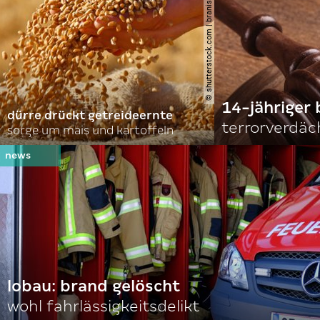
© shutterstock.com | branislavpudar
14-jähriger 
dürre drückt getreideernte
terrorverdäc
sorge um mais und kartoffeln
lobau: brand gelöscht
wohl fahrlässigkeitsdelikt