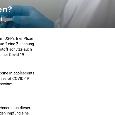
en?
ht
m US-Partner Pfizer
toff eine Zulassung
fstoff schütze auch
iner Covid-19-
ccine in adolescents
cases of COVID-19
accine:
nehmern aus dieser
igen Impfung eine