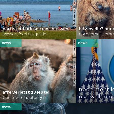
© shutterstock.com | lasse johansson
nächster badesee geschlossen
hitzewelle? hund
wasservögel als quelle
© shutterstock.com | domuephoto
noch mehr k
affe verletzt 18 leute!
usa wollen 
tier jetzt eingefangen