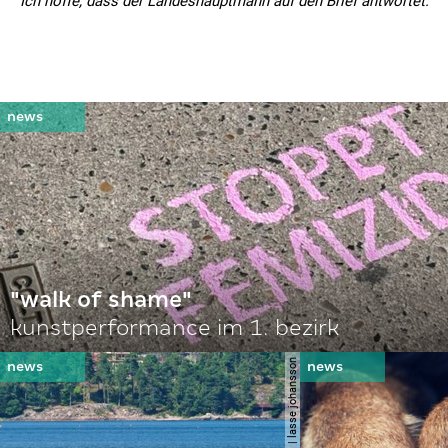
Ich hoffe, dass der Landeshauptmann auf den Brief antwortet.“
"walk of shame"
kunstperformance im 1. bezirk