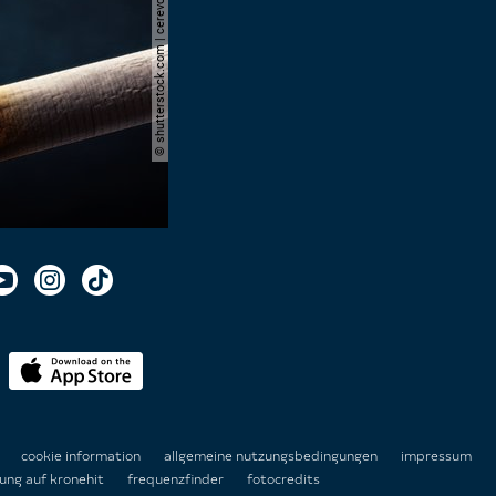
© shutterstock.com | cerevonstudio
n
cookie information
allgemeine nutzungsbedingungen
impressum
ung auf kronehit
frequenzfinder
fotocredits