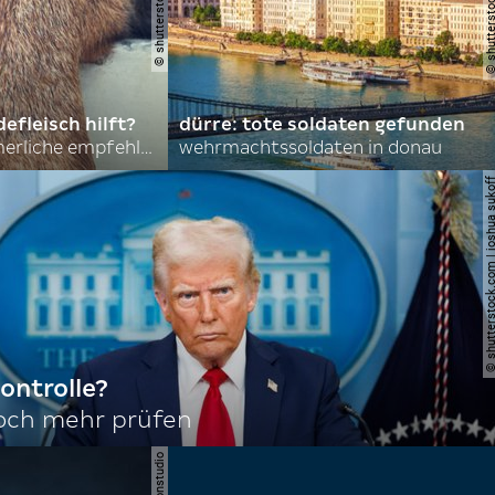
efleisch hilft?
dürre: tote soldaten gefunden
nordkoreas sommerliche empfehlungen
wehrmachtssoldaten in donau
© shutterstock.com | joshu
ontrolle?
noch mehr prüfen