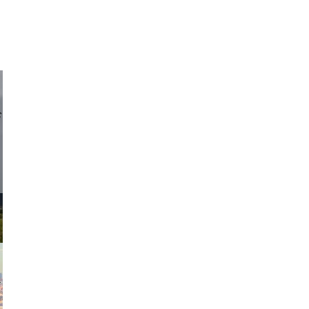
d sirlin
exanton