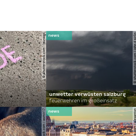
© shutterstock.com | lauraapl
© shutterstock.com | john 
unwetter verwüsten salzburg
feuerwehren im großeinsatz
© shutterstock.com | asmit17
© shutterstock.com | al