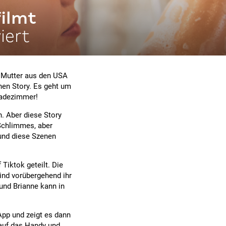
ilmt
iert
e Mutter aus den USA
chen Story. Es geht um
Badezimmer!
n. Aber diese Story
s Schlimmes, aber
 und diese Szenen
Tiktok geteilt. Die
ind vorübergehend ihr
und Brianne kann in
App und zeigt es dann
 auf das Handy und