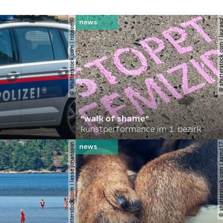
© shutterstock.com | robson90
© shutterstock.com | l
"walk of shame"
kunstperformance im 1. bezirk
© shutterstock.com | lasse johansson
© shutterstock.com | 