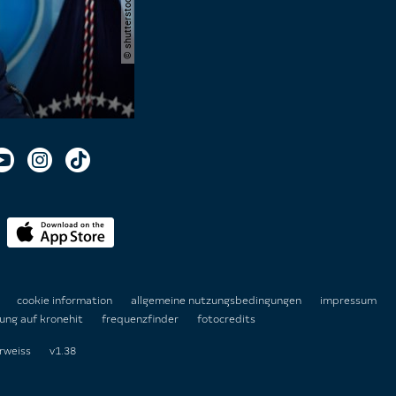
n
cookie information
allgemeine nutzungsbedingungen
impressum
ung auf kronehit
frequenzfinder
fotocredits
rweiss
v1.38