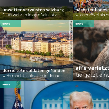
unwetter verwüsten salzburg
nächster bades
feuerwehren im großeinsatz
wasservögel als q
© shutterstock.com | alexanton
affe verletz
dürre: tote soldaten gefunden
tier jetzt ei
wehrmachtssoldaten in donau