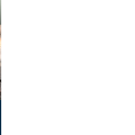
muephoto