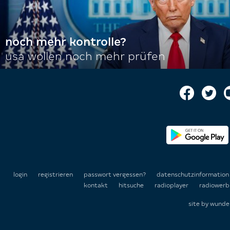
noch mehr kontrolle?
usa wollen noch mehr prüfen
login
registrieren
passwort vergessen?
datenschutzinformatio
kontakt
hitsuche
radioplayer
radiowerb
site by
wunde