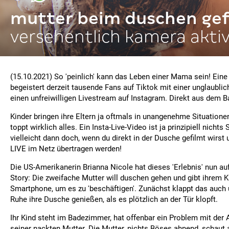
mutter beim duschen gef
versehentlich kamera aktiv
(15.10.2021) So 'peinlich' kann das Leben einer Mama sein! Ein
begeistert derzeit tausende Fans auf Tiktok mit einer unglaubli
einen unfreiwilligen Livestream auf Instagram. Direkt aus dem 
Kinder bringen ihre Eltern ja oftmals in unangenehme Situatione
toppt wirklich alles. Ein Insta-Live-Video ist ja prinzipiell nicht
vielleicht dann doch, wenn du direkt in der Dusche gefilmt wirst
LIVE im Netz übertragen werden!
Die US-Amerikanerin Brianna Nicole hat dieses 'Erlebnis' nun auf 
Story: Die zweifache Mutter will duschen gehen und gibt ihrem K
Smartphone, um es zu 'beschäftigen'. Zunächst klappt das auch 
Ruhe ihre Dusche genießen, als es plötzlich an der Tür klopft.
Ihr Kind steht im Badezimmer, hat offenbar ein Problem mit der 
seiner nackten Mutter. Die Mutter, nichts Böses ahnend, schaut