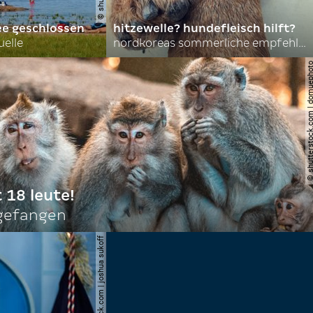
ee geschlossen
hitzewelle? hundefleisch hilft?
uelle
nordkoreas sommerliche empfehlungen
© shutterstock.com | do
t 18 leute!
ngefangen
© shutterstock.com | joshua sukoff