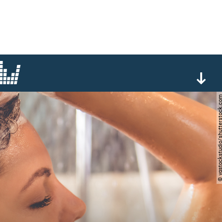
© vgstockstudio/shutters