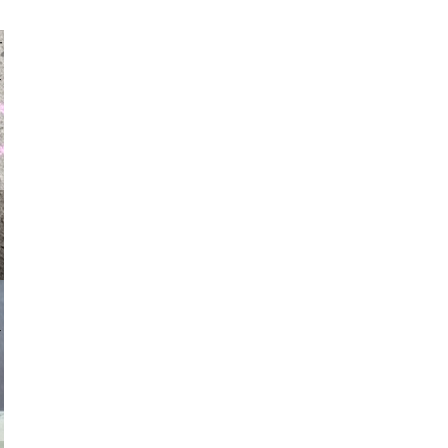
auraapl
asmit17