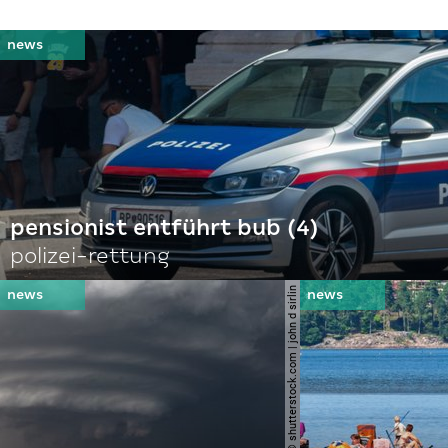
pensionist entführt bub (4)
polizei-rettung
© shutterstock.com | john d sirlin