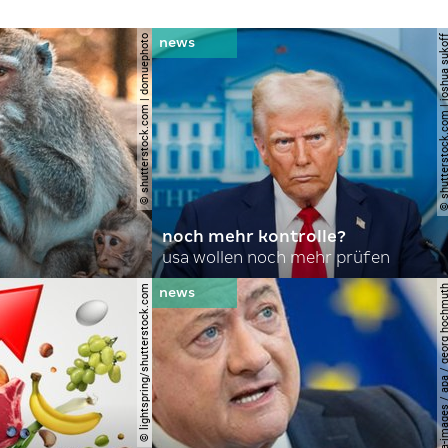
© shutterstock.com | domuephoto
© shutterstock.com | joshu
noch mehr kontrolle?
usa wollen noch mehr prüfen
© lightspring/shutterstock.com
© apa-images / apa / georg