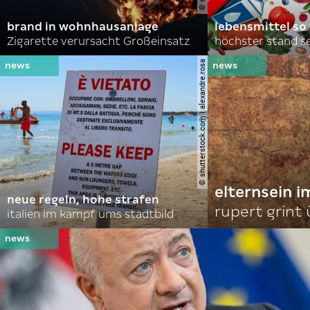
brand in wohnhausanlage
lebensmittel so
Zigarette verursacht Großeinsatz
höchster stand se
© shutterstock.com | alexandre.rosa
elternsein 
neue regeln, hohe strafen
rupert grint
italien im kampf ums stadtbild