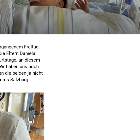
vergangenem Freitag
ie Eltern Daniela
urtstage, an diesem
Wir haben uns noch
n die beiden ja nicht
kums Salzburg.
© apa/salk