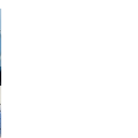
a sukoff
 hochmuth