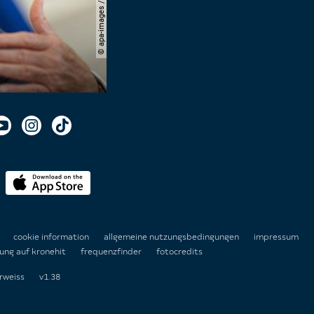
n
cookie information
allgemeine nutzungsbedingungen
impressum
ung auf kronehit
frequenzfinder
fotocredits
rweiss
v1.38