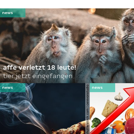
affe verletzt 18 leute!
tier jetzt eingefangen
© shutterstock.com | cerevonstudio