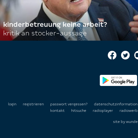
kinderbetreuung keine arbeit?
kritik an stocker-aussage
login
registrieren
passwort vergessen?
datenschutzinformatio
kontakt
hitsuche
radioplayer
radiowerb
site by
wunde