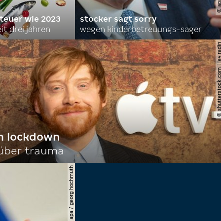
 teuer wie 2023
stocker sagt sorry
it drei jahren
wegen kinderbetreuungs-sager
© shutterstock.com | le
im lockdown
 über trauma
© apa-images / apa / georg hochmuth