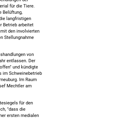
ial für die Tiere.
 Belüftung,
ie langfristigen
 Betrieb arbeitet
mit den involvierten
hen Stellungnahme
isshandlungen von
hr entlassen. Der
offen" und kündigte
ls im Schweinebetrieb
orneuburg. Im Raum
osef Mechtler am
esiegels für den
ch, "dass die
iner ersten medialen