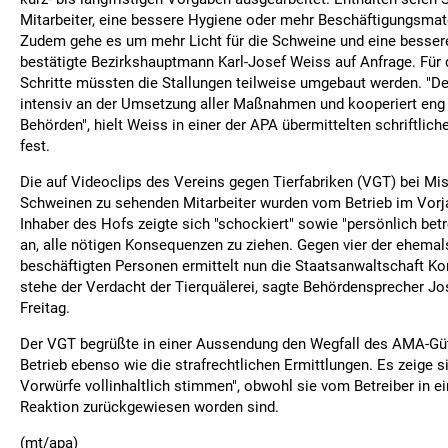
Mitarbeiter, eine bessere Hygiene oder mehr Beschäftigungsmater
Zudem gehe es um mehr Licht für die Schweine und eine bessere
bestätigte Bezirkshauptmann Karl-Josef Weiss auf Anfrage. Für d
Schritte müssten die Stallungen teilweise umgebaut werden. "Der
intensiv an der Umsetzung aller Maßnahmen und kooperiert eng 
Behörden", hielt Weiss in einer der APA übermittelten schriftlic
fest.
Die auf Videoclips des Vereins gegen Tierfabriken (VGT) bei M
Schweinen zu sehenden Mitarbeiter wurden vom Betrieb im Vorja
Inhaber des Hofs zeigte sich "schockiert" sowie "persönlich betr
an, alle nötigen Konsequenzen zu ziehen. Gegen vier der ehema
beschäftigten Personen ermittelt nun die Staatsanwaltschaft K
stehe der Verdacht der Tierquälerei, sagte Behördensprecher J
Freitag.
Der VGT begrüßte in einer Aussendung den Wegfall des AMA-Güt
Betrieb ebenso wie die strafrechtlichen Ermittlungen. Es zeige si
Vorwürfe vollinhaltlich stimmen", obwohl sie vom Betreiber in e
Reaktion zurückgewiesen worden sind.
(mt/apa)