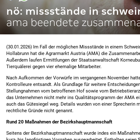
nö: missstände in schwei
ama beendete zusammena
(30.01.2026) Im Fall der möglichen Missstände in einem Schwei
Hollabrunn hat die Agrarmarkt Austria (AMA) die Zusammenarbe
Außerdem laufen Ermittlungen der Staatsanwaltschaft Korneub
Tierquälerei gegen vier ehemalige Mitarbeiter.
Nach Aufkommen der Vorwürfe im vergangenen November hatte
Kontrolleure entsandt. Als Grundlage für weitere Entscheidunge
Stellungnahmen vom betroffenen Hof sowie vom Betriebstierarzt
das Unternehmen nicht mehr ins Qualitätsprogramm der AMA ei
auch das Gütesiegel weg. Details wurden von einer Sprecherin m
rechtliche Gründe nicht genannt.
Rund 20 Maßnahmen der Bezirkshauptmannschaft
Seitens der Bezirkshauptmannschaft wurde indes ein Maßnahme
kurz- bis langfristigen Vorgaben ausgearbeitet. Enthalten seien