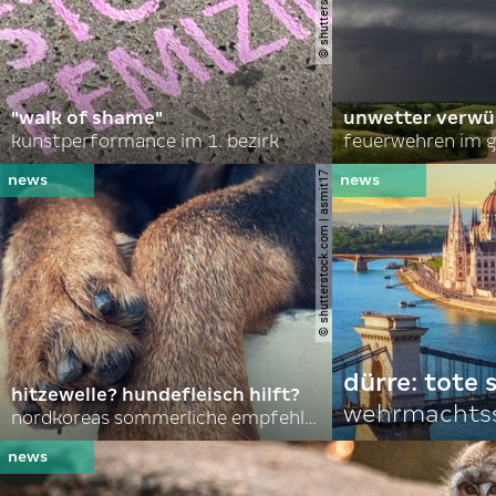
"walk of shame"
unwetter verwü
kunstperformance im 1. bezirk
feuerwehren im g
© shutterstock.com | asmit17
dürre: tote
hitzewelle? hundefleisch hilft?
wehrmachtss
nordkoreas sommerliche empfehlungen