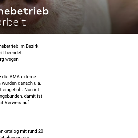
nebetrieb
rbeit
nebetrieb im Bezirk
it beendet.
urg wegen
 die AMA externe
n wurden danach u.a.
 eingeholt. Nun ist
ngebunden, damit ist
it Verweis auf
nkatalog mit rund 20
 Schulungen der