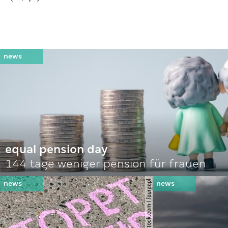
equal pension day
144 tage weniger pension für frauen
© shutterstock.com | lauraapl