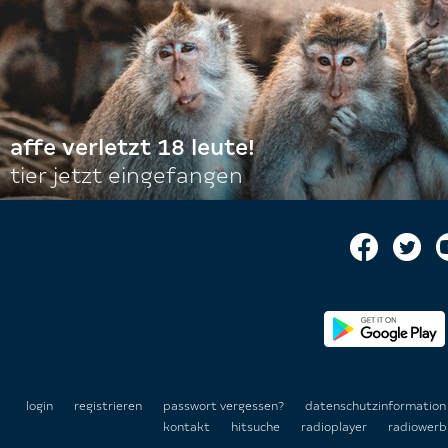
affe verletzt 18 leute!
tier jetzt eingefangen
login
registrieren
passwort vergessen?
datenschutzinformatio
kontakt
hitsuche
radioplayer
radiowerb