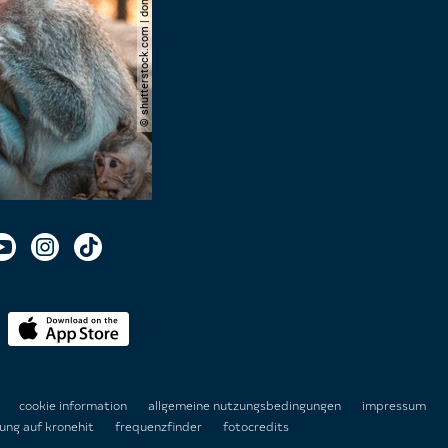
© shutterstock.com | domuephoto
n
cookie information
allgemeine nutzungsbedingungen
impressum
ung auf kronehit
frequenzfinder
fotocredits