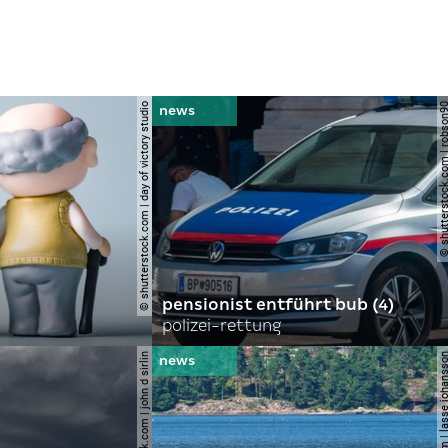
© shutterstock.com | day of victory studio
© shutterstock.com | r
pensionist entführt bub (4)
polizei-rettung
© shutterstock.com | john d sirlin
© shutterstock.com | lasse 