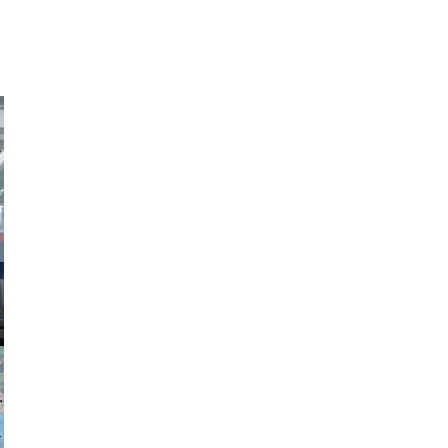
obson90
johansson