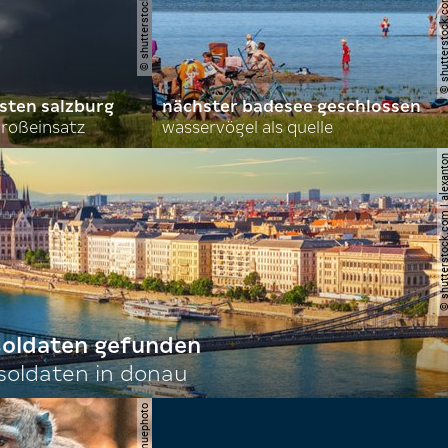
sten salzburg
nächster badesee geschlossen
roßeinsatz
wasservögel als quelle
© shutterstock.com | al
 soldaten gefunden
oldaten in donau