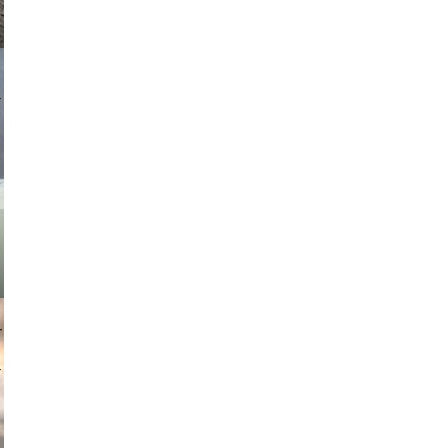
asmit17
muephoto