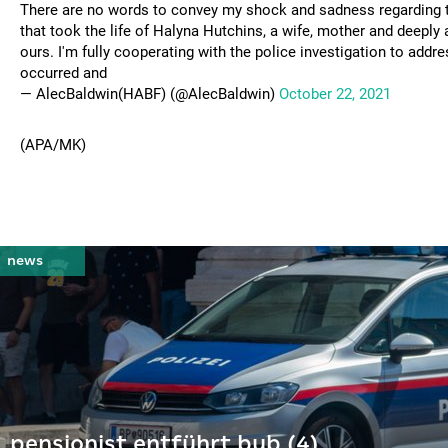
There are no words to convey my shock and sadness regarding t
that took the life of Halyna Hutchins, a wife, mother and deeply
ours. I'm fully cooperating with the police investigation to addr
occurred and
— AlecBaldwin(HABF) (@AlecBaldwin)
October 22, 2021
(APA/MK)
pensionist entführt bub (4)