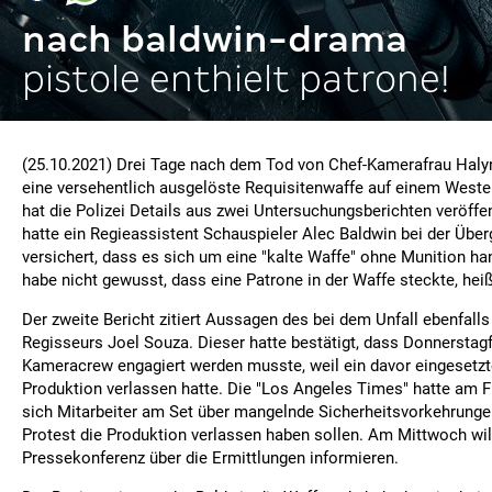
nach baldwin-drama
pistole enthielt patrone!
(25.10.2021) Drei Tage nach dem Tod von Chef-Kamerafrau Haly
eine versehentlich ausgelöste Requisitenwaffe auf einem West
hat die Polizei Details aus zwei Untersuchungsberichten veröff
hatte ein Regieassistent Schauspieler Alec Baldwin bei der Über
versichert, dass es sich um eine "kalte Waffe" ohne Munition ha
habe nicht gewusst, dass eine Patrone in der Waffe steckte, heiß
Der zweite Bericht zitiert Aussagen des bei dem Unfall ebenfalls
Regisseurs Joel Souza. Dieser hatte bestätigt, dass Donnerstag
Kameracrew engagiert werden musste, weil ein davor eingesetz
Produktion verlassen hatte. Die "Los Angeles Times" hatte am Fr
sich Mitarbeiter am Set über mangelnde Sicherheitsvorkehrung
Protest die Produktion verlassen haben sollen. Am Mittwoch will 
Pressekonferenz über die Ermittlungen informieren.