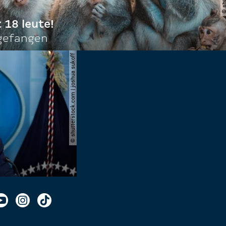
t 18 leute!
ngefangen
© shutterstock.com | joshua sukoff