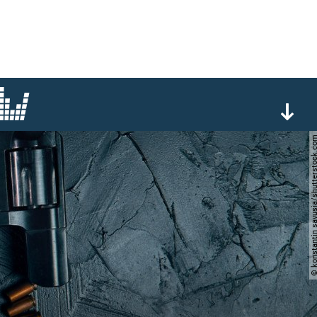
© konstantin savusia/shutter