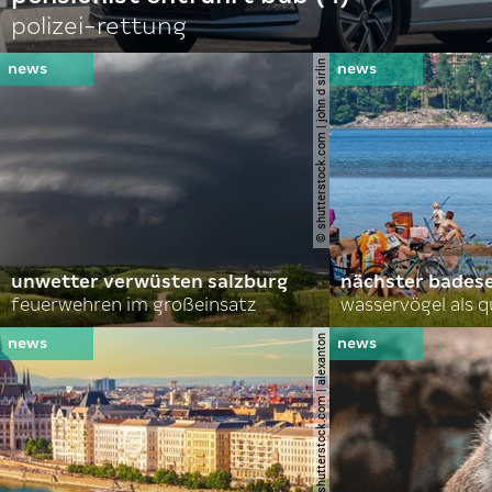
polizei-rettung
© shutterstock.com | john d sirlin
unwetter verwüsten salzburg
nächster bades
feuerwehren im großeinsatz
wasservögel als q
© shutterstock.com | alexanton