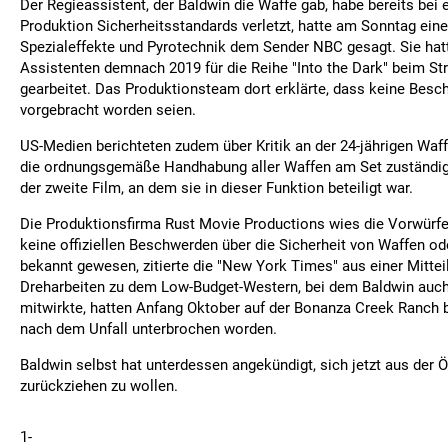
Der Regieassistent, der Baldwin die Waffe gab, habe bereits bei 
Produktion Sicherheitsstandards verletzt, hatte am Sonntag eine
Spezialeffekte und Pyrotechnik dem Sender NBC gesagt. Sie hat
Assistenten demnach 2019 für die Reihe "Into the Dark" beim St
gearbeitet. Das Produktionsteam dort erklärte, dass keine Bes
vorgebracht worden seien.
US-Medien berichteten zudem über Kritik an der 24-jährigen Waff
die ordnungsgemäße Handhabung aller Waffen am Set zuständig 
der zweite Film, an dem sie in dieser Funktion beteiligt war.
Die Produktionsfirma Rust Movie Productions wies die Vorwürfe
keine offiziellen Beschwerden über die Sicherheit von Waffen o
bekannt gewesen, zitierte die "New York Times" aus einer Mittei
Dreharbeiten zu dem Low-Budget-Western, bei dem Baldwin auch
mitwirkte, hatten Anfang Oktober auf der Bonanza Creek Ranch
nach dem Unfall unterbrochen worden.
Baldwin selbst hat unterdessen angekündigt, sich jetzt aus der Ö
zurückziehen zu wollen.
1-