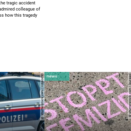
he tragic accident
 admired colleague of
ess how this tragedy
© shutterstock.com | robson90
© shutterstock.com | l