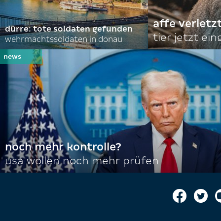
affe verletz
dürre: tote soldaten gefunden
tier jetzt ei
wehrmachtssoldaten in donau
noch mehr kontrolle?
usa wollen noch mehr prüfen