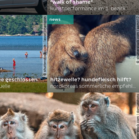
"walk of shame"
kunstperformance im 1. bezirk
© shutterstock.com | lasse johansson
© shutterstock.com | 
ee geschlossen
hitzewelle? hundefleisch hilft?
uelle
nordkoreas sommerliche empfehlungen
© shutterstock.com | do