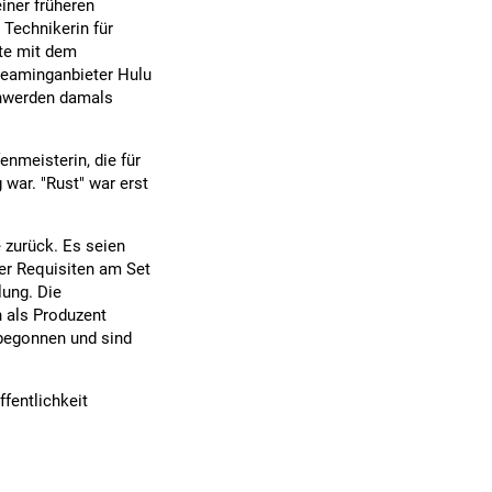
einer früheren
 Technikerin für
te mit dem
reaminganbieter Hulu
chwerden damals
enmeisterin, die für
war. "Rust" war erst
 zurück. Es seien
der Requisiten am Set
lung. Die
 als Produzent
 begonnen und sind
ffentlichkeit