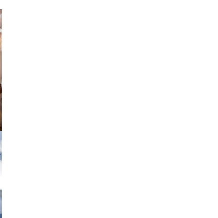
parilov
tzi-foto