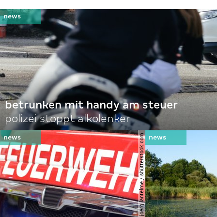
betrunken mit handy am steuer
polizei stoppt alkolenker
© joerg lantelme / shutterstock.com