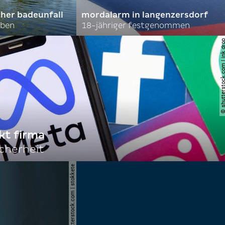
cher badeunfall
mordalarm in langenzersdorf
rben
18-jähriger festgenommen
© shutterstock.com | i
kt firma
cherheit
© shutterstock.com | stokkete