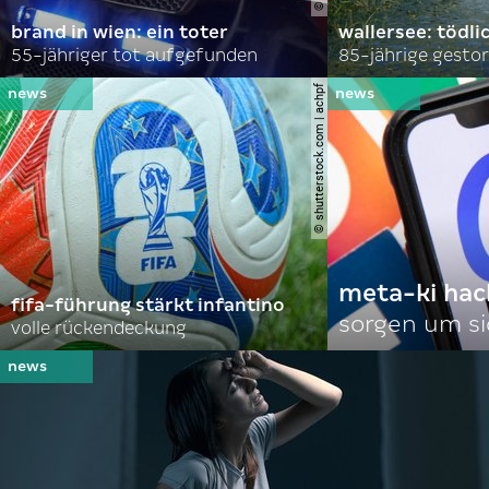
brand in wien: ein toter
wallersee: tödli
55-jähriger tot aufgefunden
85-jährige gesto
© shutterstock.com | achpf
meta-ki hac
fifa-führung stärkt infantino
sorgen um si
volle rückendeckung