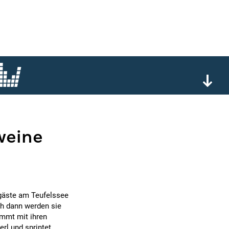
weine
egäste am Teufelssee
ch dann werden sie
mmt mit ihren
rl und sprintet