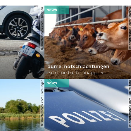
© shutterstock.com | hadrian
© shutterstock.com | 
dürre: notschlachtungen
extreme futterknappheit
© shutterstock.com | simlinger
© shutterstock.com | spi