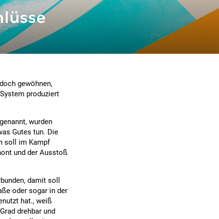
hlüsse
jedoch gewöhnen,
 System produziert
genannt, wurden
was Gutes tun. Die
n soll im Kampf
hont und der Ausstoß
bunden, damit soll
aße oder sogar in der
nutzt hat., weiß
 Grad drehbar und