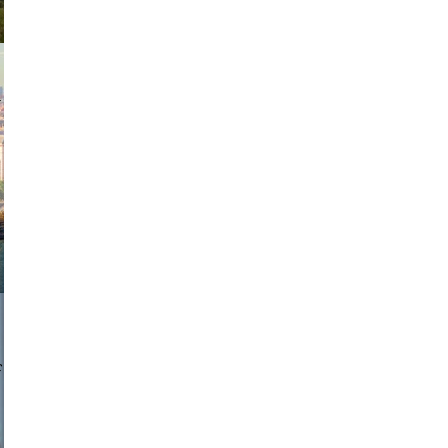
exanton
a sukoff