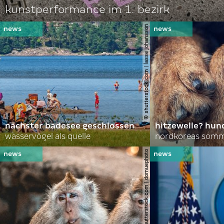
kunstperformance im 1. bezirk
© shutterstock.com | lasse johansson
nächster badesee geschlossen
hitzewelle? hund
wasservögel als quelle
© shutterstock.com | domuephoto