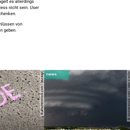
agelt es allerdings
zess nicht sein. User
schenken.
hlüssen von
n geben.
© shutterstock.com | lauraapl
© shutterstock.com | john 