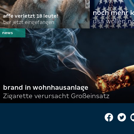
noch mehr k
affe verletzt 18 leute!
usa wollen 
tier jetzt eingefangen
brand in wohnhausanlage
Zigarette verursacht Großeinsatz