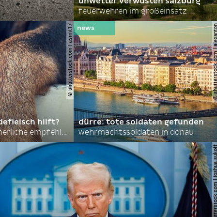
unwetter verwüsten salzburg
feuerwehren im großeinsatz
© shutterstock.com | asmit17
© shutterstock.com | al
efleisch hilft?
dürre: tote soldaten gefunden
nordkoreas sommerliche empfehlungen
wehrmachtssoldaten in donau
© shutterstock.com | joshu