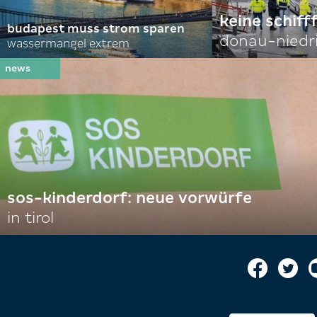
keine schiff
budapest muss strom sparen
donau-niedr
wassermangel extrem
sos-kinderdorf: neue vorwürfe
in tirol