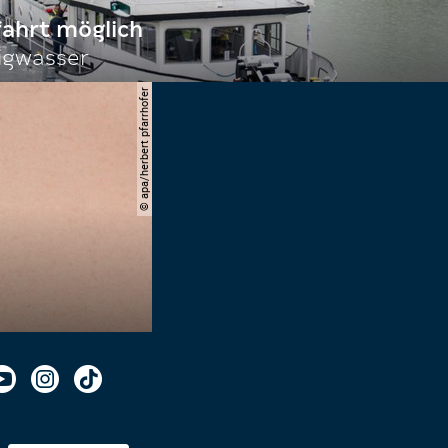
fahrt möglich
igwasser
© apa/herbert pfarrhofer