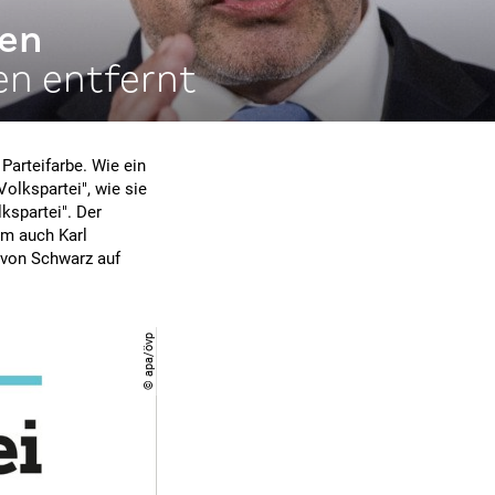
men
en entfernt
Parteifarbe. Wie ein
Volkspartei", wie sie
kspartei". Der
em auch Karl
 von Schwarz auf
© apa/övp