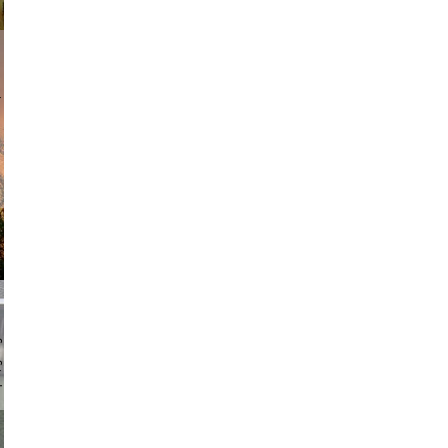
am avant
chmuth