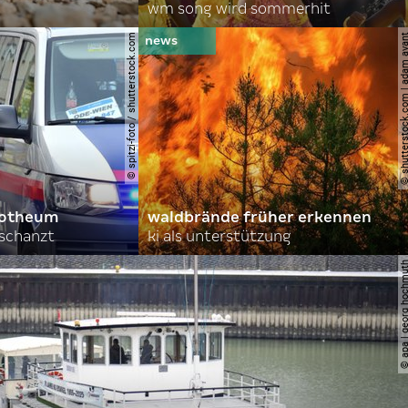
wm song wird sommerhit
© spitzi-foto / shutterstock.com
© shutterstock.com | ad
orotheum
waldbrände früher erkennen
rschanzt
ki als unterstützung
© apa | georg ho