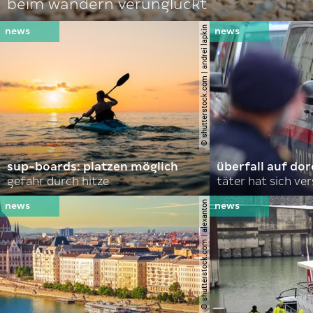
beim wandern verunglückt
© shutterstock.com | andrei lapkin
sup-boards: platzen möglich
überfall auf d
gefahr durch hitze
täter hat sich ve
© shutterstock.com | alexanton