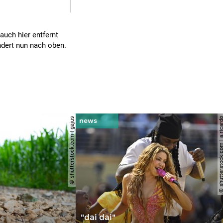
auch hier entfernt
andert nun nach oben.
© shutterstock.com | gajus
© shutterstock.com | a.
"dai dai"