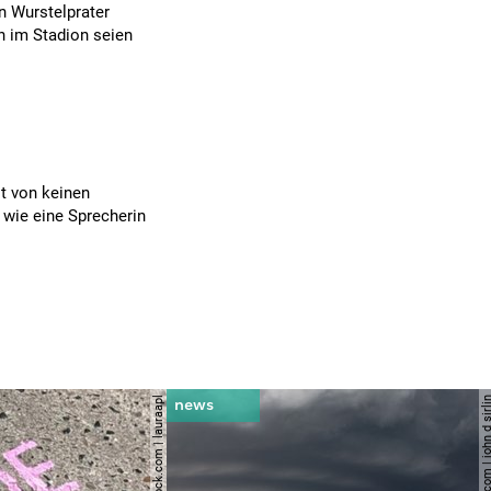
n Wurstelprater
ch im Stadion seien
t von keinen
 wie eine Sprecherin
© shutterstock.com | lauraapl
© shutterstock.com | john 