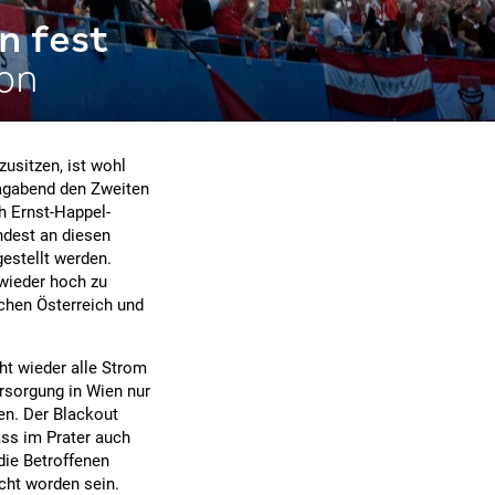
n fest
ion
usitzen, ist wohl
tagabend den Zweiten
h Ernst-Happel-
ndest an diesen
estellt werden.
 wieder hoch zu
schen Österreich und
ht wieder alle Strom
ersorgung in Wien nur
en. Der Blackout
ass im Prater auch
die Betroffenen
cht worden sein.