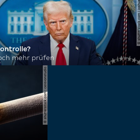
© shutterstock.com | joshu
ontrolle?
noch mehr prüfen
© shutterstock.com | cerevonstudio