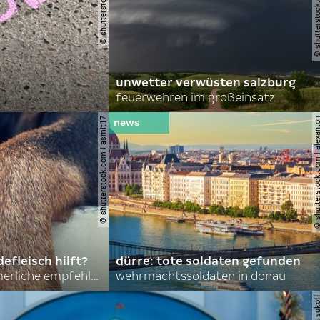
unwetter verwüsten salzburg
feuerwehren im großeinsatz
© shutterstock.com | asmit17
© shutterstock.com | al
efleisch hilft?
dürre: tote soldaten gefunden
nordkoreas sommerliche empfehlungen
wehrmachtssoldaten in donau