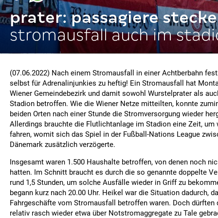
prater: passagiere stecke
stromausfall auch im stad
(07.06.2022) Nach einem Stromausfall in einer Achtberbahn festz
selbst für Adrenalinjunkies zu heftig! Ein Stromausfall hat Mon
Wiener Gemeindebezirk und damit sowohl Wurstelprater als auc
Stadion betroffen. Wie die Wiener Netze mitteilten, konnte zumi
beiden Orten nach einer Stunde die Stromversorgung wieder herg
Allerdings brauchte die Flutlichtanlage im Stadion eine Zeit, um
fahren, womit sich das Spiel in der Fußball-Nations League zwi
Dänemark zusätzlich verzögerte.
Insgesamt waren 1.500 Haushalte betroffen, von denen noch nic
hatten. Im Schnitt braucht es durch die so genannte doppelte V
rund 1,5 Stunden, um solche Ausfälle wieder in Griff zu bekomm
begann kurz nach 20.00 Uhr. Heikel war die Situation dadurch, d
Fahrgeschäfte vom Stromausfall betroffen waren. Doch dürften 
relativ rasch wieder etwa über Notstromaggregate zu Tale gebra