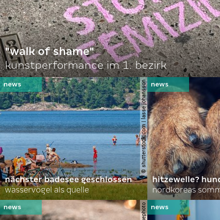
"walk of shame"
kunstperformance im 1. bezirk
© shutterstock.com | lasse johansson
nächster badesee geschlossen
hitzewelle? hund
wasservögel als quelle