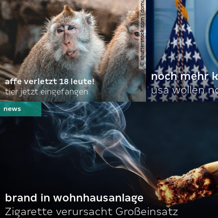
© shutterstock.com | domuephoto
noch mehr k
affe verletzt 18 leute!
usa wollen 
tier jetzt eingefangen
brand in wohnhausanlage
Zigarette verursacht Großeinsatz