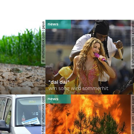
© shutterstock.com | gajus
© shutterstock.com | a.
"dai dai"
wm song wird sommerhit
© spitzi-foto / shutterstock.com
© shutterstock.com | ad