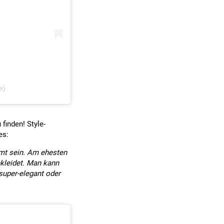
e)
 finden! Style-
es:
mmt sein. Am ehesten
ekleidet. Man kann
super-elegant oder