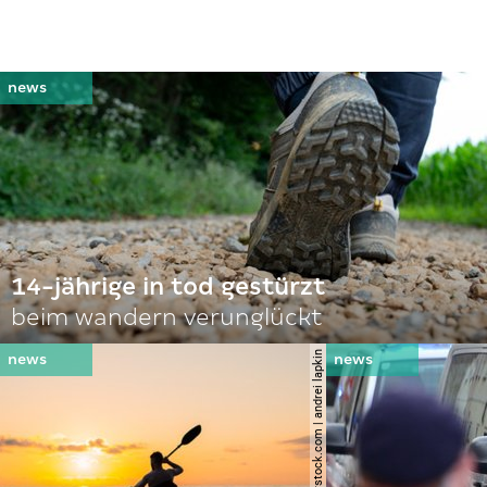
14-jährige in tod gestürzt
beim wandern verunglückt
© shutterstock.com | andrei lapkin