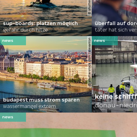
sup-boards: platzen möglich
überfall auf d
gefahr durch hitze
täter hat sich ve
© shutterstock.com | alexanton
keine schiff
budapest muss strom sparen
donau-niedr
wassermangel extrem