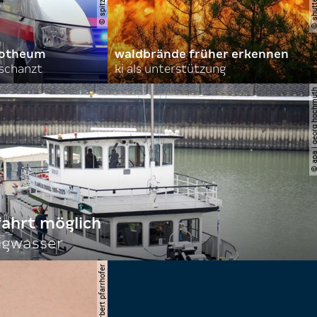
orotheum
waldbrände früher erkennen
rschanzt
ki als unterstützung
© apa | georg ho
fahrt möglich
igwasser
© apa/herbert pfarrhofer