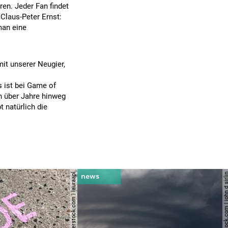
en. Jeder Fan findet
 Claus-Peter Ernst:
man eine
it unserer Neugier,
 ist bei Game of
n über Jahre hinweg
t natürlich die
© shutterstock.com | lauraapl
© shutterstock.com | john 