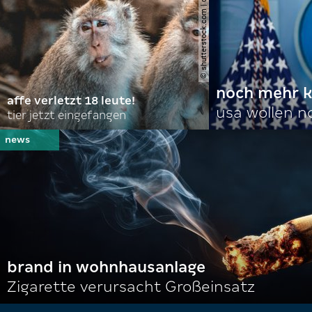
© shutterstock.com | domuephoto
noch mehr k
affe verletzt 18 leute!
usa wollen 
tier jetzt eingefangen
brand in wohnhausanlage
Zigarette verursacht Großeinsatz