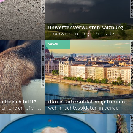
unwetter verwüsten salzburg
feuerwehren im großeinsatz
© shutterstock.com | asmit17
© shutterstock.com | al
efleisch hilft?
dürre: tote soldaten gefunden
nordkoreas sommerliche empfehlungen
wehrmachtssoldaten in donau