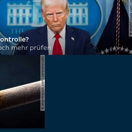
© shutterstock.com | joshu
ontrolle?
noch mehr prüfen
© shutterstock.com | cerevonstudio