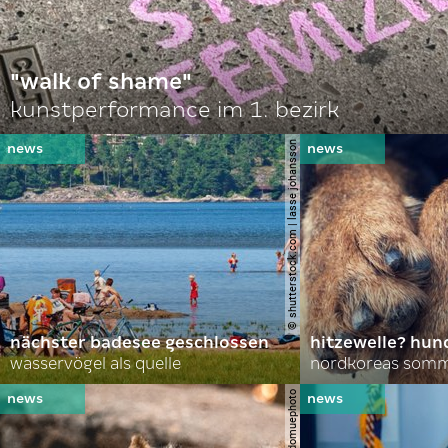
"walk of shame"
kunstperformance im 1. bezirk
© shutterstock.com | lasse johansson
nächster badesee geschlossen
hitzewelle? hund
wasservögel als quelle