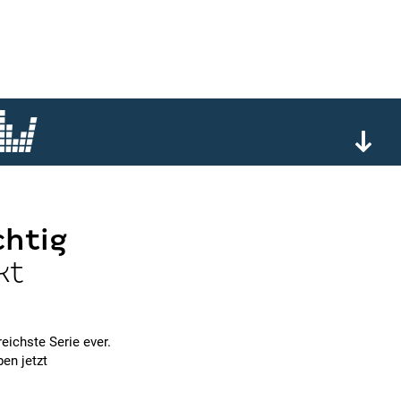
chtig
kt
reichste Serie ever.
en jetzt