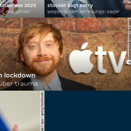
 teuer wie 2023
stocker sagt sorry
it drei jahren
wegen kinderbetreuungs-sager
© shutterstock.com | le
im lockdown
 über trauma
© apa-images / apa / georg hochmuth