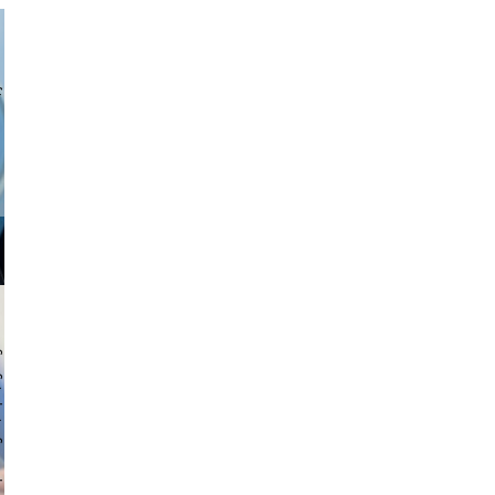
a sukoff
 hochmuth