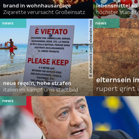
brand in wohnhausanlage
lebensmittel so
Zigarette verursacht Großeinsatz
höchster stand se
© shutterstock.com | alexandre.rosa
elternsein 
neue regeln, hohe strafen
rupert grint
italien im kampf ums stadtbild