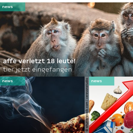
affe verletzt 18 leute!
tier jetzt eingefangen
© shutterstock.com | cerevonstudio