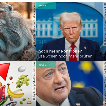
© shutterstock.com | domuephoto
© shutterstock.com | joshu
noch mehr kontrolle?
usa wollen noch mehr prüfen
© lightspring/shutterstock.com
© apa-images / apa / georg