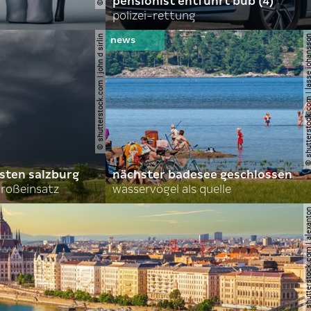
pensionist entführt bub (4)
polizei-rettung
© shutterstock.com | john d sirlin
© shutterstock.com | lasse 
sten salzburg
nächster badesee geschlossen
roßeinsatz
wasservögel als quelle
© shutterstock.com | al