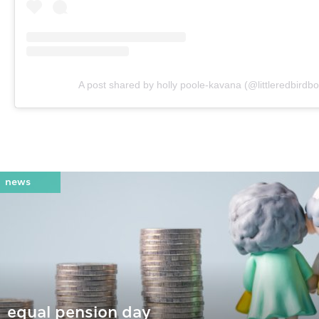
A post shared by holly poole-kavana (@littleredbirdbo
equal pension day