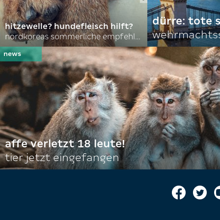
dürre: tote
hitzewelle? hundefleisch hilft?
wehrmachtss
nordkoreas sommerliche empfehlungen
affe verletzt 18 leute!
tier jetzt eingefangen