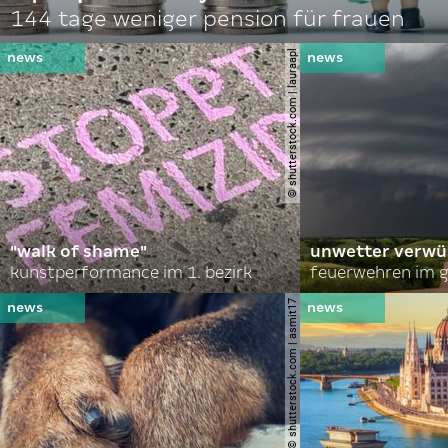
144 tage weniger pension für frauen
© shutterstock.com | lauraapl
"walk of shame"
unwetter verwü
kunstperformance im 1. bezirk
feuerwehren im g
© shutterstock.com | asmit17