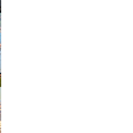
johansson
exanton