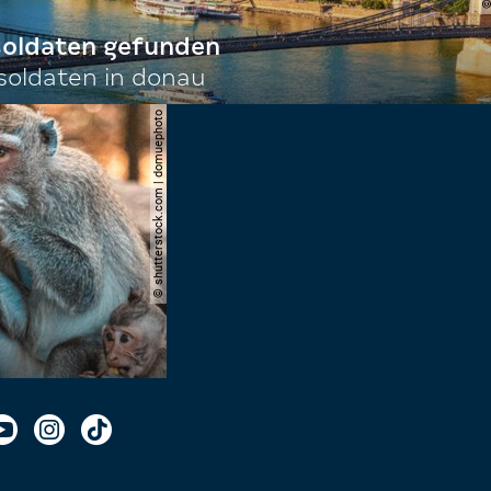
 soldaten gefunden
oldaten in donau
© shutterstock.com | domuephoto