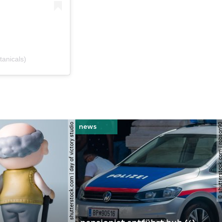
tanicals)
© shutterstock.com | day of victory studio
© shutterstock.com | r