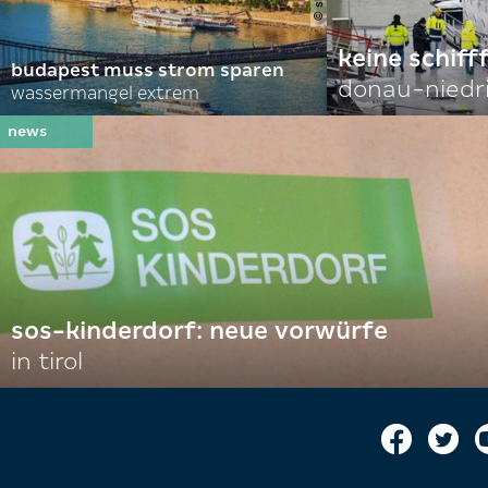
keine schiff
budapest muss strom sparen
donau-niedr
wassermangel extrem
sos-kinderdorf: neue vorwürfe
in tirol