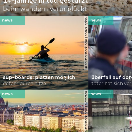
14-jährige in tod gestürzt
beim wandern verunglückt
© shutterstock.com | andrei lapkin
sup-boards: platzen möglich
überfall auf d
gefahr durch hitze
täter hat sich ve
© shutterstock.com | alexanton