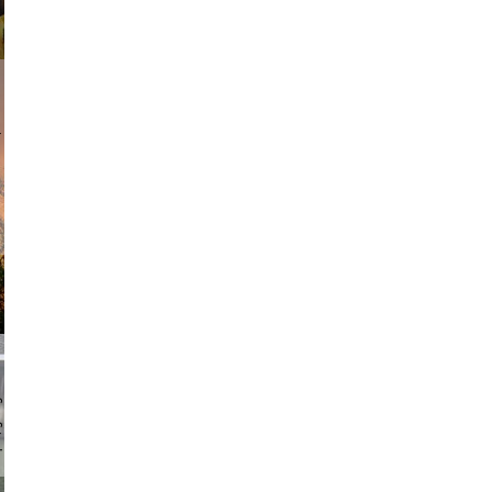
am avant
chmuth