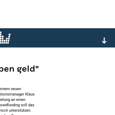
ben geld"
i einem neuen
ationsmanager Klaus
ielung an einen
rowdfunding soll das
 noch unterstützen.