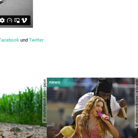
Facebook
und
Twitter
© shutterstock.com | gajus
© shutterstock.com | a.