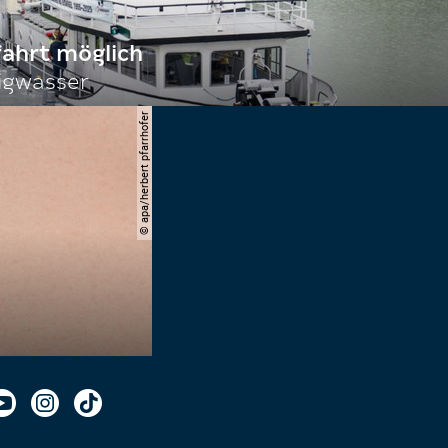
fahrt möglich
igwasser
© apa/herbert pfarrhofer