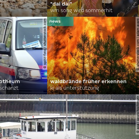
"dai dai"
wm song wird sommerhit
© spitzi-foto / shutterstock.com
© shutterstock.com | ad
orotheum
waldbrände früher erkennen
rschanzt
ki als unterstützung
© apa | georg ho