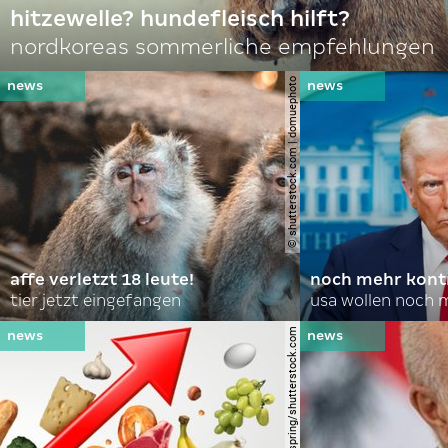
hitzewelle? hundefleisch hilft?
nordkoreas sommerliche empfehlungen
© shutterstock.com | domuephoto
affe verletzt 18 leute!
noch mehr kontr
tier jetzt eingefangen
usa wollen noch 
© lightspring/shutterstock.com