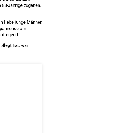
e 83-Jährige zugehen.
ch liebe junge Männer,
 Spannende am
aufregend."
flegt hat, war