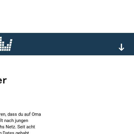
er
ren, dass du auf Oma
elt nach jungen
chs Netz. Seit acht
g Dates gehabt.