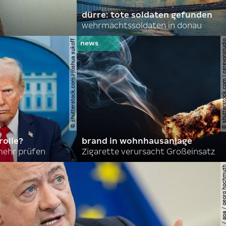
dürre: tote soldaten gefunden
wehrmachtssoldaten in donau
© shutterstock.com | joshua sukoff
© shutterstock.com | cerev
olle?
brand in wohnhausanlage
mehr prüfen
Zigarette verursacht Großeinsatz
© apa-images / apa / georg