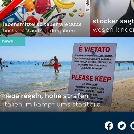
stocker sagt
lebensmittel so teuer wie 2023
wegen kinde
höchster stand seit drei jahren
neue regeln, hohe strafen
italien im kampf ums stadtbild