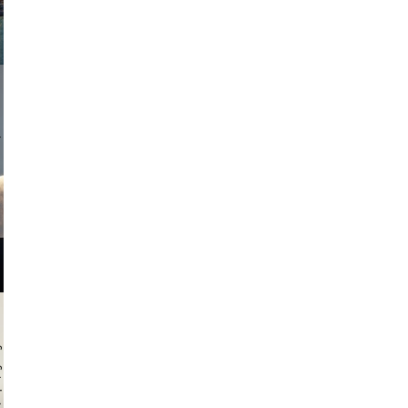
onstudio
 hochmuth