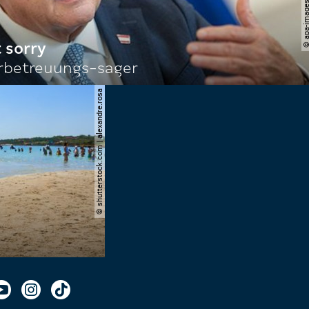
 sorry
rbetreuungs-sager
© shutterstock.com | alexandre.rosa