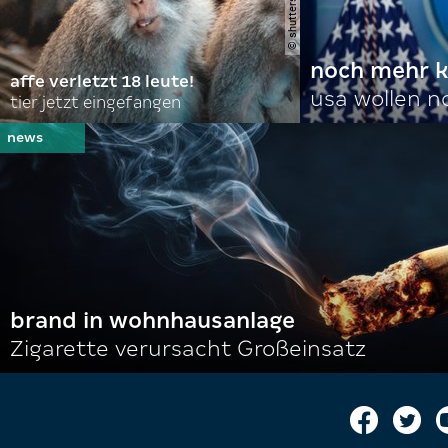
noch mehr k
affe verletzt 18 leute!
usa wollen 
tier jetzt eingefangen
brand in wohnhausanlage
Zigarette verursacht Großeinsatz