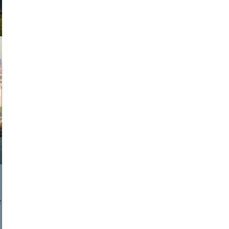
exanton
a sukoff