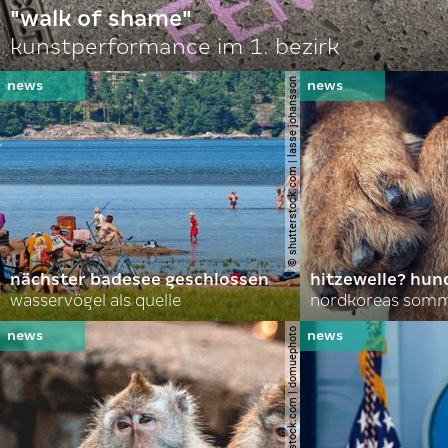
"walk of shame"
kunstperformance im 1. bezirk
© shutterstock.com | lasse johansson
nächster badesee geschlossen
hitzewelle? hund
wasservögel als quelle
© shutterstock.com | domuephoto