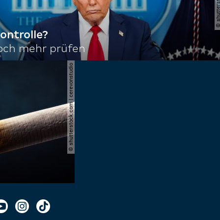
ontrolle?
noch mehr prüfen
© shutterstock.com | cerevonstudio