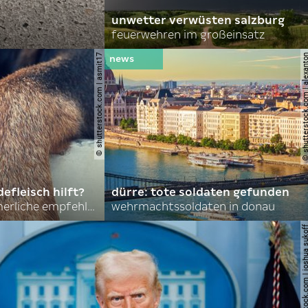
unwetter verwüsten salzburg
feuerwehren im großeinsatz
© shutterstock.com | asmit17
© shutterstock.com | al
efleisch hilft?
dürre: tote soldaten gefunden
nordkoreas sommerliche empfehlungen
wehrmachtssoldaten in donau
© shutterstock.com | joshu