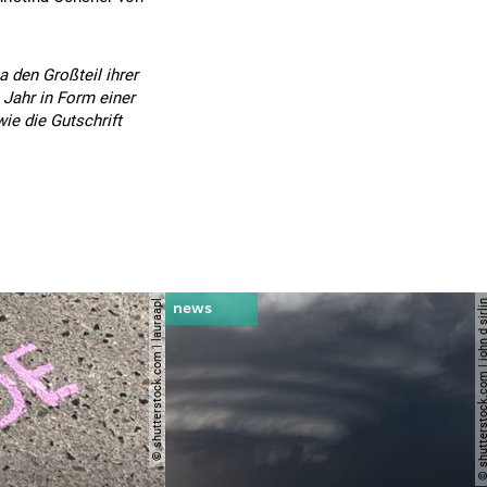
a den Großteil ihrer
 Jahr in Form einer
ie die Gutschrift
© shutterstock.com | lauraapl
© shutterstock.com | john 