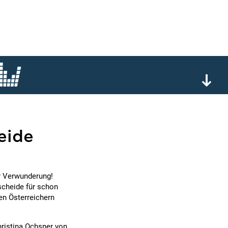
eide
ür Verwunderung!
scheide für schon
en Österreichern
ristina Ochsner von