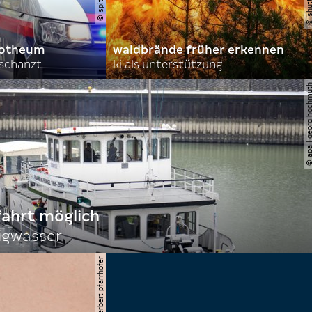
orotheum
waldbrände früher erkennen
rschanzt
ki als unterstützung
© apa | georg ho
fahrt möglich
igwasser
© apa/herbert pfarrhofer