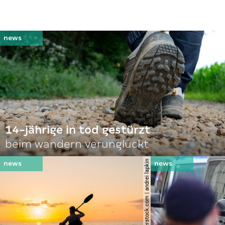
14-jährige in tod gestürzt
beim wandern verunglückt
© shutterstock.com | andrei lapkin