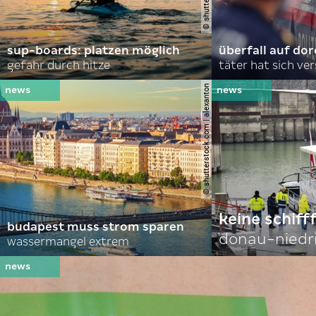
sup-boards: platzen möglich
überfall auf d
gefahr durch hitze
täter hat sich ve
© shutterstock.com | alexanton
keine schiff
budapest muss strom sparen
donau-niedr
wassermangel extrem