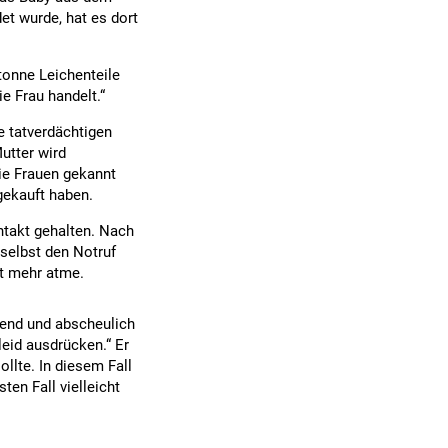
t wurde, hat es dort
tonne Leichenteile
e Frau handelt.“
e tatverdächtigen
utter wird
die Frauen gekannt
gekauft haben.
takt gehalten. Nach
selbst den Notruf
ht mehr atme.
örend und abscheulich
leid ausdrücken.“ Er
ollte. In diesem Fall
en Fall vielleicht