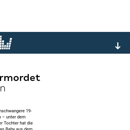
ermordet
en
chschwangere 19-
en – unter dem
 Tochter hat die
 das Baby aus dem