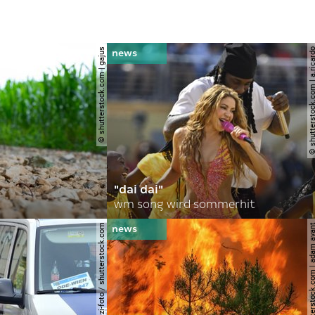
© shutterstock.com | gajus
© shutterstock.com | a.
"dai dai"
wm song wird sommerhit
© spitzi-foto / shutterstock.com
© shutterstock.com | ad