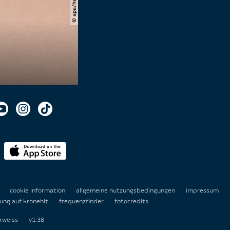
n
cookie information
allgemeine nutzungsbedingungen
impressum
ung auf kronehit
frequenzfinder
fotocredits
rweiss
v1.38