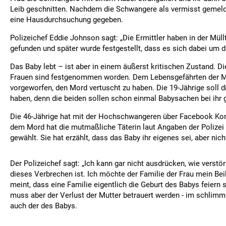
Leib geschnitten. Nachdem die Schwangere als vermisst gemelde
eine Hausdurchsuchung gegeben.
Polizeichef Eddie Johnson sagt: „Die Ermittler haben in der Müll
gefunden und später wurde festgestellt, dass es sich dabei um di
Das Baby lebt – ist aber in einem äußerst kritischen Zustand. Di
Frauen sind festgenommen worden. Dem Lebensgefährten der M
vorgeworfen, den Mord vertuscht zu haben. Die 19-Jährige soll 
haben, denn die beiden sollen schon einmal Babysachen bei ihr 
Die 46-Jährige hat mit der Hochschwangeren über Facebook Kon
dem Mord hat die mutmaßliche Täterin laut Angaben der Polizei 
gewählt. Sie hat erzählt, dass das Baby ihr eigenes sei, aber nic
Der Polizeichef sagt: „Ich kann gar nicht ausdrücken, wie verst
dieses Verbrechen ist. Ich möchte der Familie der Frau mein Bei
meint, dass eine Familie eigentlich die Geburt des Babys feiern s
muss aber der Verlust der Mutter betrauert werden - im schlimmst
auch der des Babys.