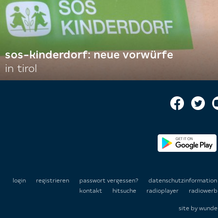
sos-kinderdorf: neue vorwürfe
in tirol
login
registrieren
passwort vergessen?
datenschutzinformatio
kontakt
hitsuche
radioplayer
radiowerb
site by
wunde