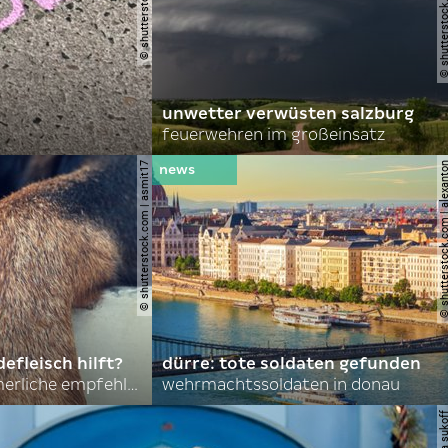
unwetter verwüsten salzburg
feuerwehren im großeinsatz
© shutterstock.com | asmit17
© shutterstock.com | al
efleisch hilft?
dürre: tote soldaten gefunden
nordkoreas sommerliche empfehlungen
wehrmachtssoldaten in donau