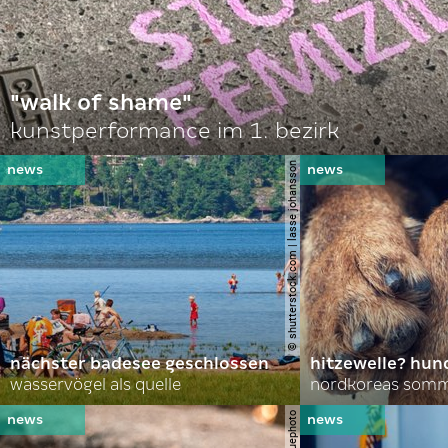
"walk of shame"
kunstperformance im 1. bezirk
© shutterstock.com | lasse johansson
nächster badesee geschlossen
hitzewelle? hund
wasservögel als quelle