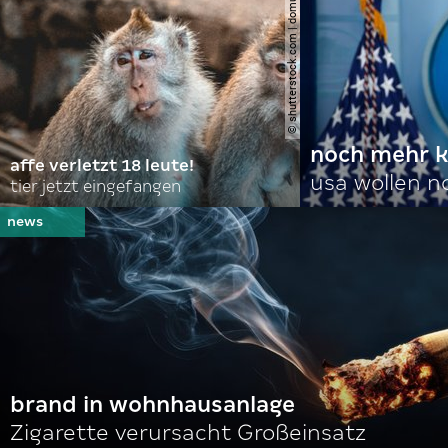
© shutterstock.com | domuephoto
noch mehr k
affe verletzt 18 leute!
usa wollen 
tier jetzt eingefangen
brand in wohnhausanlage
Zigarette verursacht Großeinsatz