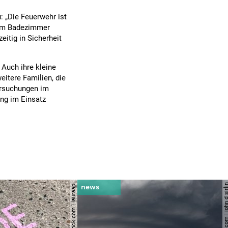
 „Die Feuerwehr ist
 im Badezimmer
eitig in Sicherheit
 Auch ihre kleine
eitere Familien, die
ersuchungen im
ang im Einsatz
© shutterstock.com | lauraapl
© shutterstock.com | john 