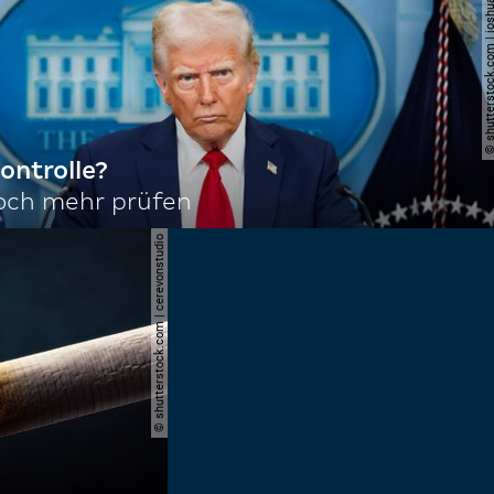
© shutterstock.com | joshu
ontrolle?
noch mehr prüfen
© shutterstock.com | cerevonstudio