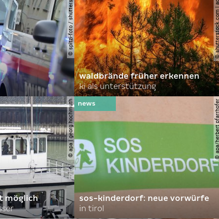
© spitzi-foto / shutterstock.com
© shutterstock.com | ad
waldbrände früher erkennen
ki als unterstützung
© apa | georg hochmuth
© apa/herbert pfar
rt möglich
sos-kinderdorf: neue vorwürfe
sser
in tirol