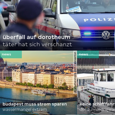
überfall auf dorotheum
täter hat sich verschanzt
© shutterstock.com | alexanton
budapest muss strom sparen
keine schifffah
wassermangel extrem
donau-niedrigwa