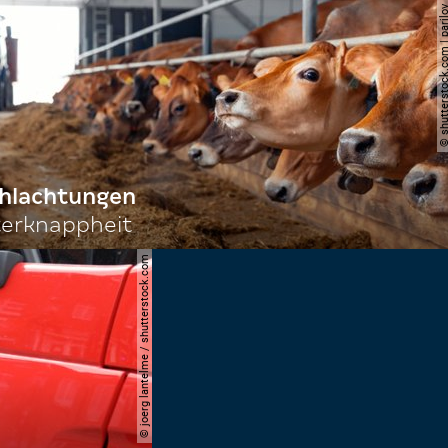
© shutterstock.com | 
chlachtungen
terknappheit
© joerg lantelme / shutterstock.com