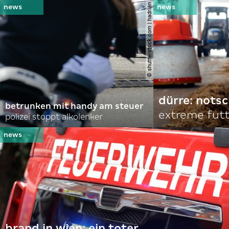
© shutterstock.com | hadrian
dürre: nots
betrunken mit handy am steuer
extreme fut
polizei stoppt alkolenker
brand in wien: ein toter