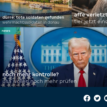
affe verletz
dürre: tote soldaten gefunden
tier jetzt ei
wehrmachtssoldaten in donau
noch mehr kontrolle?
usa wollen noch mehr prüfen