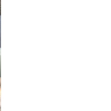
asmit17
muephoto