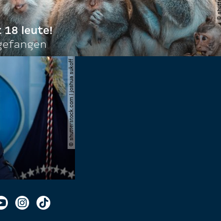
t 18 leute!
ngefangen
© shutterstock.com | joshua sukoff