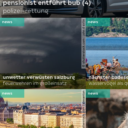
pensionist entführt bub (4)
polizei-rettung
© shutterstock.com | john d sirlin
unwetter verwüsten salzburg
nächster bades
feuerwehren im großeinsatz
wasservögel als q
© shutterstock.com | alexanton