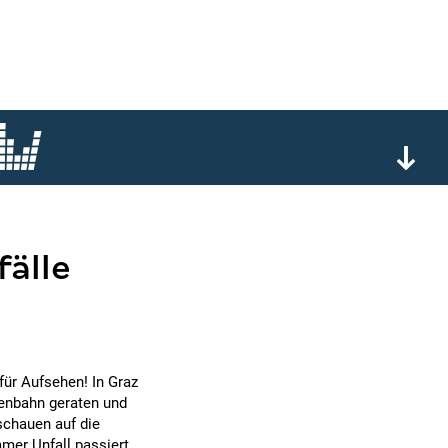
älle
für Aufsehen! In Graz
ßenbahn geraten und
schauen auf die
mmer Unfall passiert.