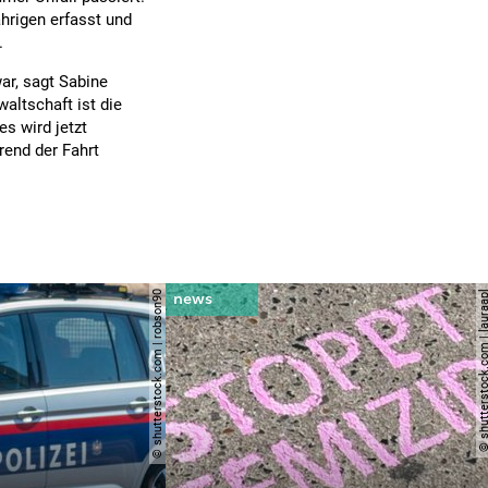
hrigen erfasst und
.
ar, sagt Sabine
waltschaft ist die
s wird jetzt
end der Fahrt
© shutterstock.com | robson90
© shutterstock.com | l