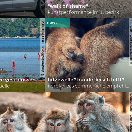
"walk of shame"
kunstperformance im 1. bezirk
© shutterstock.com | lasse johansson
© shutterstock.com | 
ee geschlossen
hitzewelle? hundefleisch hilft?
uelle
nordkoreas sommerliche empfehlungen
© shutterstock.com | do