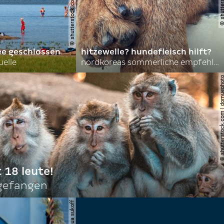
ee geschlossen
hitzewelle? hundefleisch hilft?
uelle
nordkoreas sommerliche empfehlungen
© shutterstock.com | do
t 18 leute!
ngefangen