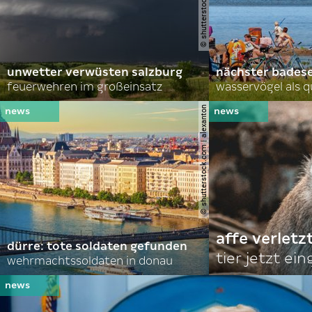
unwetter verwüsten salzburg
nächster bades
feuerwehren im großeinsatz
wasservögel als q
© shutterstock.com | alexanton
affe verletz
dürre: tote soldaten gefunden
tier jetzt ei
wehrmachtssoldaten in donau