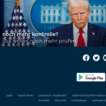
noch mehr kontrolle?
usa wollen noch mehr prüfen
login
registrieren
passwort vergessen?
datenschutzinformatio
kontakt
hitsuche
radioplayer
radiowerb