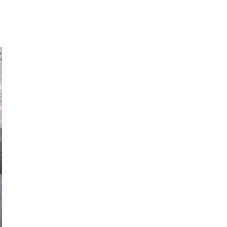
auraapl
asmit17