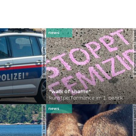
© shutterstock.com | robson90
© shutterstock.com | l
"walk of shame"
kunstperformance im 1. bezirk
© shutterstock.com | lasse johansson
© shutterstock.com | 