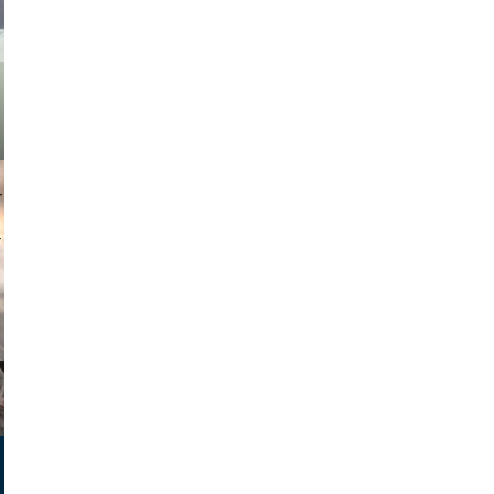
muephoto