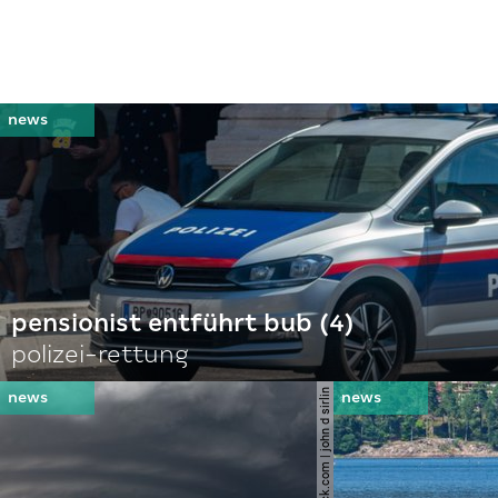
pensionist entführt bub (4)
polizei-rettung
© shutterstock.com | john d sirlin