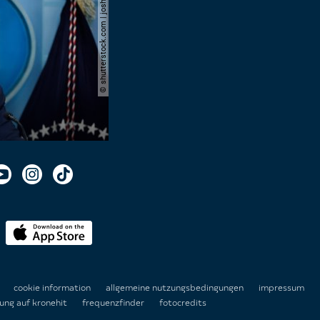
© shutterstock.com | joshua sukoff
n
cookie information
allgemeine nutzungsbedingungen
impressum
ung auf kronehit
frequenzfinder
fotocredits