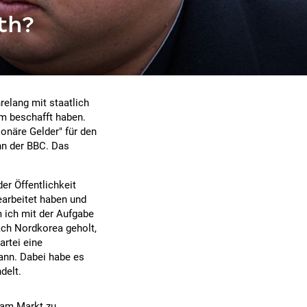
th?
relang mit staatlich
im beschafft haben.
ionäre Gelder" für den
nn der BBC. Das
r Öffentlichkeit
earbeitet haben und
 ich mit der Aufgabe
ach Nordkorea geholt,
rtei eine
ann. Dabei habe es
delt.
 am Markt zu