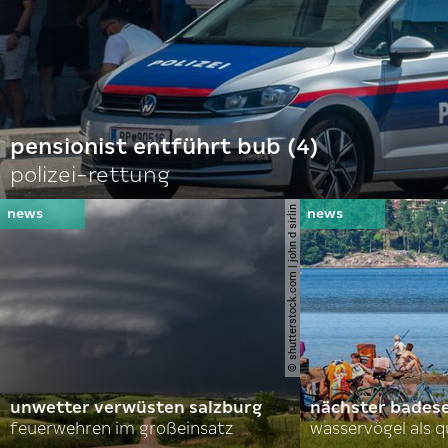
pensionist entführt bub (4)
polizei-rettung
© shutterstock.com | john d sirlin
unwetter verwüsten salzburg
nächster bades
feuerwehren im großeinsatz
wasservögel als q