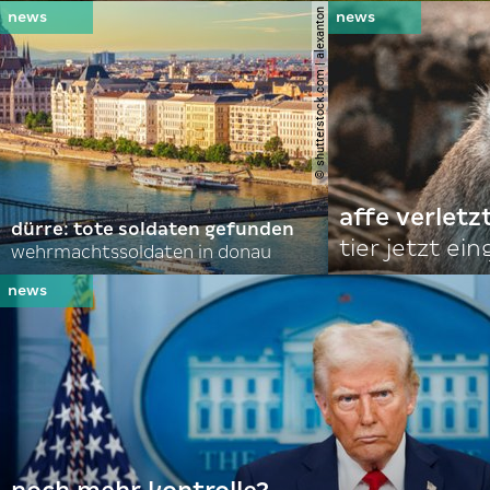
© shutterstock.com | alexanton
affe verletz
dürre: tote soldaten gefunden
tier jetzt ei
wehrmachtssoldaten in donau