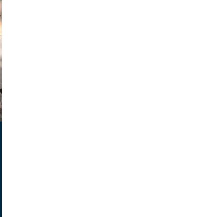
muephoto