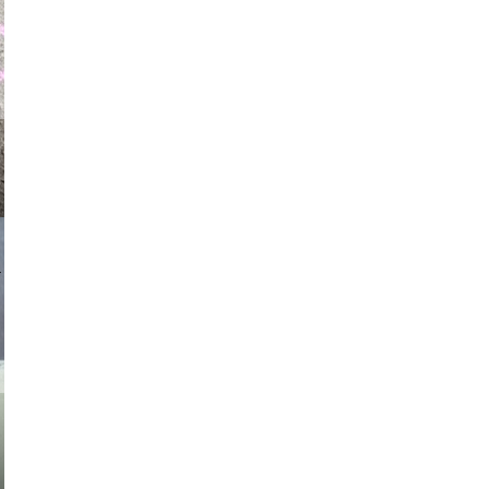
auraapl
asmit17