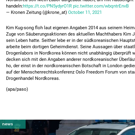
handeln:
https://t.co/PN5ydyrO1R
pic.twitter.com/wbqntrEnvB
— Kronen Zeitung (@krone_at)
October 11, 2021
Kim Kug-song floh laut eigenen Angaben 2014 aus seinem Heimat
Zuge von Säuberungsaktionen des aktuellen Machthabers Kim 
sein Leben hatte. Seither lebe er in der südkoreanischen Haupts
arbeite beim dortigen Geheimdienst. Seine Aussagen über staatl
Drogenlabors in Nordkorea können nicht unabhängig überprüft w
decken sich mit den Angaben anderer nordkoreanischer Überläu
ho, der einst in der nordkoreanischen Botschaft in London gedie
auf der Menschenrechtskonferenz Oslo Freedom Forum von staa
Drogenhandel Nordkoreas.
(apa/paso)