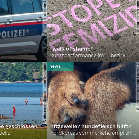
© shutterstock.com | robson90
© shutterstock.com | l
"walk of shame"
kunstperformance im 1. bezirk
© shutterstock.com | lasse johansson
© shutterstock.com | 
ee geschlossen
hitzewelle? hundefleisch hilft?
uelle
nordkoreas sommerliche empfehlungen