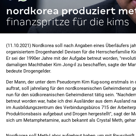
nordkorea produziert me
finanzspritze für die kims
(11.10.2021) Nordkorea soll nach Angaben eines Überläufers jah
organisiertem Drogenhandel Devisen für die Herrscherfamilie K
Er sei der 1990er Jahre mit der Aufgabe betreut worden, "revolut
damaligen Machthaber Kim Jong-il zu beschaffen, sagte der Ma
bedeute Drogengelder.
Der Mann, der unter dem Pseudonym Kim Kug-song erstmals in de
auftrat, soll jahrelang für den nordkoreanischen Geheimdienst g
nun für den südkoreanischen Geheimdienst tätig sein. "Nachdem
betreut worden war, habe ich drei Ausländer aus dem Ausland n
im Ausbildungszentrum des Verbindungsbüros 715 der Arbeiterpa
Produktionsbasis aufgebaut und Drogen hergestellt", sagt der M
sich um Metamphetamine, auch bekannt als Crystal Meth, gehan
Nordkorea soll Meth-Labor aufgebaut haben, um mit Rauschgift