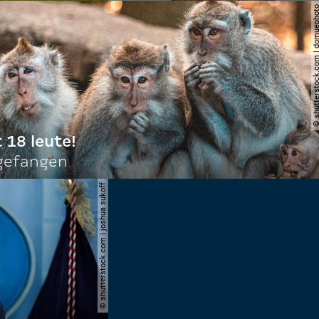
© shutterstock.com | do
t 18 leute!
ngefangen
© shutterstock.com | joshua sukoff