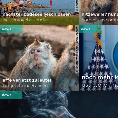
nächster badesee geschlossen
hitzewelle? hund
wasservögel als quelle
© shutterstock.com | domuephoto
noch mehr k
affe verletzt 18 leute!
usa wollen 
tier jetzt eingefangen