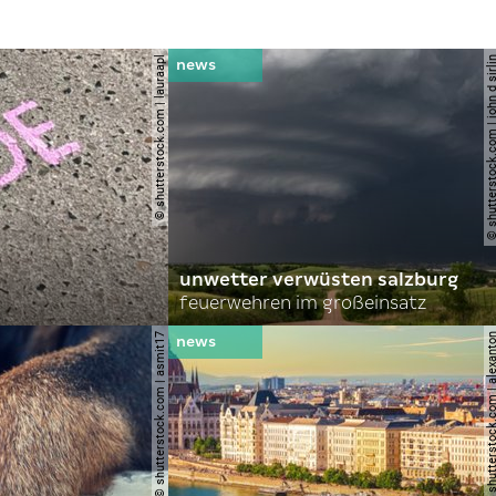
© shutterstock.com | lauraapl
© shutterstock.com | john 
unwetter verwüsten salzburg
feuerwehren im großeinsatz
© shutterstock.com | asmit17
© shutterstock.com | al