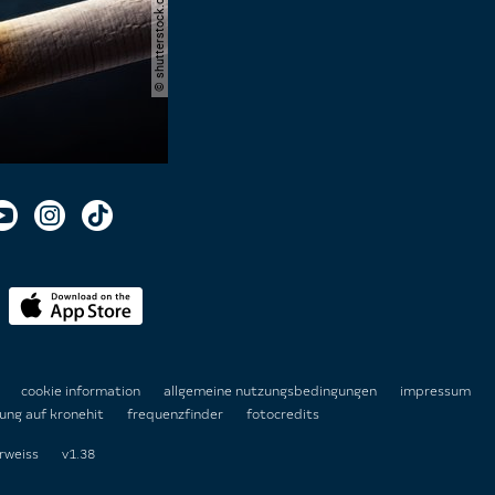
n
cookie information
allgemeine nutzungsbedingungen
impressum
ung auf kronehit
frequenzfinder
fotocredits
rweiss
v1.38