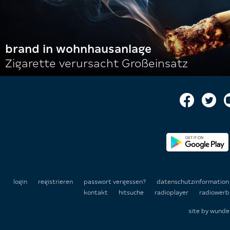
brand in wohnhausanlage
Zigarette verursacht Großeinsatz
login
registrieren
passwort vergessen?
datenschutzinformatio
kontakt
hitsuche
radioplayer
radiowerb
site by
wunde