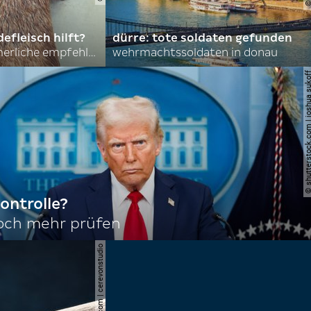
efleisch hilft?
dürre: tote soldaten gefunden
nordkoreas sommerliche empfehlungen
wehrmachtssoldaten in donau
© shutterstock.com | joshu
ontrolle?
noch mehr prüfen
© shutterstock.com | cerevonstudio