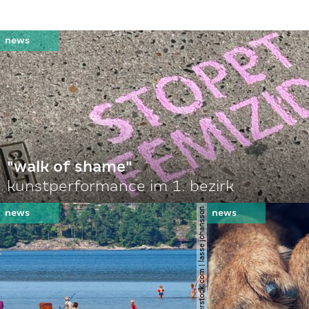
"walk of shame"
kunstperformance im 1. bezirk
© shutterstock.com | lasse johansson