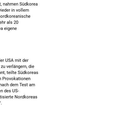
rt, nahmen Südkorea
ieder in vollem
 nordkoreanische
ehr als 20
ea eigene
der USA mit der
zu verlängern, die
nt, teilte Südkoreas
en Provokationen
 nach dem Test am
en des US-
itisierte Nordkoreas
".