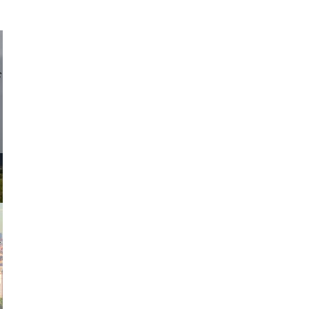
d sirlin
exanton