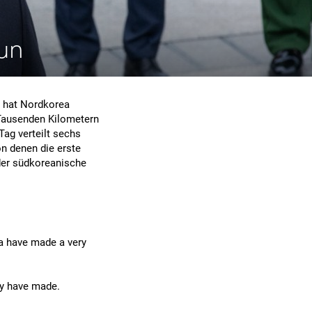
n
-un
s hat Nordkorea
Tausenden Kilometern
ag verteilt sechs
n denen die erste
 der südkoreanische
a have made a very
ey have made.