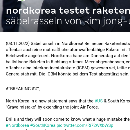
nordkorea testet rakete
säbelrasseln von kim jong
(03.11.2022) Säbelrasseln in Nordkorea! Bei neuen Raketentest
offenbar auch eine mutmaßliche atomwaffenfähige Rakete mit 
Reichweite abgefeuert. Nordkorea habe am Donnerstag auf den T
ballistische Raketen in Richtung offenes Meer abgeschossen, vo
offenbar eine Interkontinentalrakete (ICBM) gewesen sei, teilte
Generalstab mit. Die ICBM könnte bei dem Test abgestürzt sein.
ð¨BREAKING â¼ï¸
North Korea in a new statement says that the
#US
& South Kore
"Grave mistake" by extending the joint Air Force.
Drills and they will soon come to know what a huge mistake th
#Nordkorea
#SouthKorea
pic.twitter.com/Ri72WXbWSp