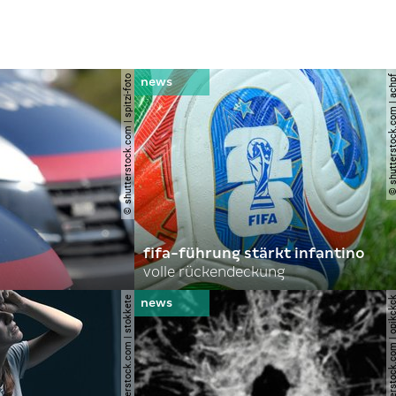
© shutterstock.com | spitzi-foto
© shutterstock.com |
fifa-führung stärkt infantino
volle rückendeckung
© shutterstock.com | stokkete
© shutterstock.com | o