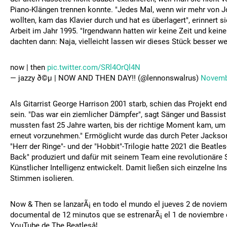
Piano-Klängen trennen konnte. "Jedes Mal, wenn wir mehr von 
wollten, kam das Klavier durch und hat es überlagert", erinnert 
Arbeit im Jahr 1995. "Irgendwann hatten wir keine Zeit und kein
dachten dann: Naja, vielleicht lassen wir dieses Stück besser we
now | then
pic.twitter.com/SRl4OrQl4N
— jazzy ð©µ | NOW AND THEN DAY!! (@lennonswalrus)
Novemb
Als Gitarrist George Harrison 2001 starb, schien das Projekt en
sein. "Das war ein ziemlicher Dämpfer", sagt Sänger und Bassist
mussten fast 25 Jahre warten, bis der richtige Moment kam, um
erneut vorzunehmen." Ermöglicht wurde das durch Peter Jackson
"Herr der Ringe"- und der "Hobbit"-Trilogie hatte 2021 die Beatle
Back" produziert und dafür mit seinem Team eine revolutionäre 
Künstlicher Intelligenz entwickelt. Damit ließen sich einzelne I
Stimmen isolieren.
Now & Then se lanzarÃ¡ en todo el mundo el jueves 2 de noviemb
documental de 12 minutos que se estrenarÃ¡ el 1 de noviembre 
YouTube de The Beatlesâ¦