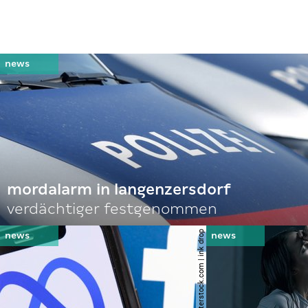
mordalarm in langenzersdorf
verdächtiger festgenommen
© shutterstock.com | ink drop