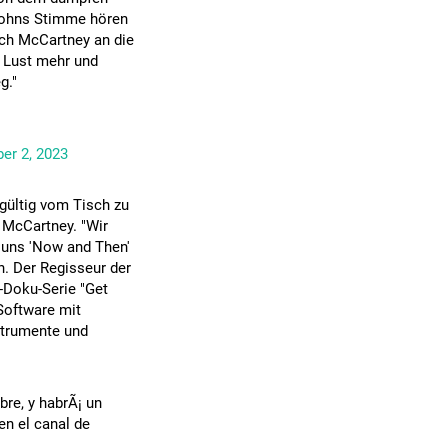
Johns Stimme hören
sich McCartney an die
e Lust mehr und
g."
er 2, 2023
dgültig vom Tisch zu
 McCartney. "Wir
 uns 'Now and Then'
. Der Regisseur der
s-Doku-Serie "Get
Software mit
nstrumente und
re, y habrÃ¡ un
en el canal de