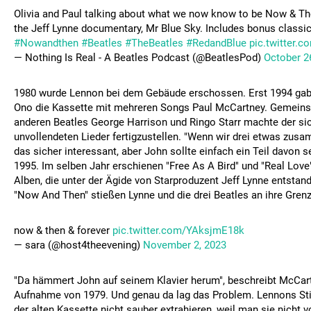
Olivia and Paul talking about what we now know to be Now & Th
the Jeff Lynne documentary, Mr Blue Sky. Includes bonus classic
#Nowandthen
#Beatles
#TheBeatles
#RedandBlue
pic.twitter
— Nothing Is Real - A Beatles Podcast (@BeatlesPod)
October 2
1980 wurde Lennon bei dem Gebäude erschossen. Erst 1994 ga
Ono die Kassette mit mehreren Songs Paul McCartney. Gemeins
anderen Beatles George Harrison und Ringo Starr machte der sic
unvollendeten Lieder fertigzustellen. "Wenn wir drei etwas zu
das sicher interessant, aber John sollte einfach ein Teil davon s
1995. Im selben Jahr erschienen "Free As A Bird" und "Real Love
Alben, die unter der Ägide von Starproduzent Jeff Lynne entstan
"Now And Then" stießen Lynne und die drei Beatles an ihre Gren
now & then & forever
pic.twitter.com/YAksjmE18k
— sara (@host4theevening)
November 2, 2023
"Da hämmert John auf seinem Klavier herum", beschreibt McCar
Aufnahme von 1979. Und genau da lag das Problem. Lennons Sti
der alten Kassette nicht sauber extrahieren, weil man sie nicht