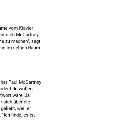
hme vom Klavier
reut sich McCartney.
me zu machen", sagt
 ihn im selben Raum
, hat Paul McCartney
ürdest du wollen,
ntwort wäre 'Ja'
r sich über die
geliebt, weil er
"Ich finde, es ist