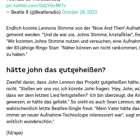
pic.twitter.com/QdzY0c4NTv
— Beatle ð (@Beatleradio)
October 26, 2023
Endlich konnte Lennons Stimme von der "Now And Then"-Aufna
getrennt werden. "Und da war sie, Johns Stimme, kristallklar", f
"Wir konnten Johns Stimme nutzen und versuchen, eine Aufnah
der 83-jährige Ringo Starr. "Näher können wir nicht rankommen,
zu haben."
hätte john das gutgeheißen?
Zweifel daran, dass John Lennon das Projekt gutgeheißen hätte
nicht. "Stellen wir uns vor, ich könnte John fragen: 'Hey, John, w
dass wir dein letztes Lied fertigstellen?' Ich bin überzeugt, die A
gewesen, er hätte das geliebt." So sieht es auch Sean Lennon, de
wahrscheinlich letzte Beatles-Single freut. "Mein Vater hätte das 
immer an neuer Aufnahme-Technologie interessiert war", sagt er. 
wirklich wunderschön."
(fd/apa)