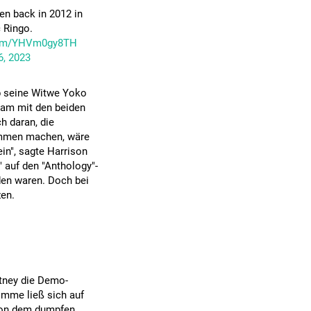
en back in 2012 in
 Ringo.
.com/YHVm0gy8TH
6, 2023
b seine Witwe Yoko
am mit den beiden
h daran, die
sammen machen, wäre
ein", sagte Harrison
" auf den "Anthology"-
den waren. Doch bei
zen.
tney die Demo-
mme ließ sich auf
 von dem dumpfen