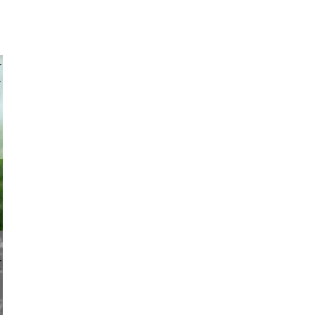
 achpf
pikckck