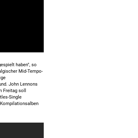
gespielt haben", so
talgischer Mid-Tempo-
ige
ound. John Lennons
Freitag soll
tles-Single
-Kompilationsalben