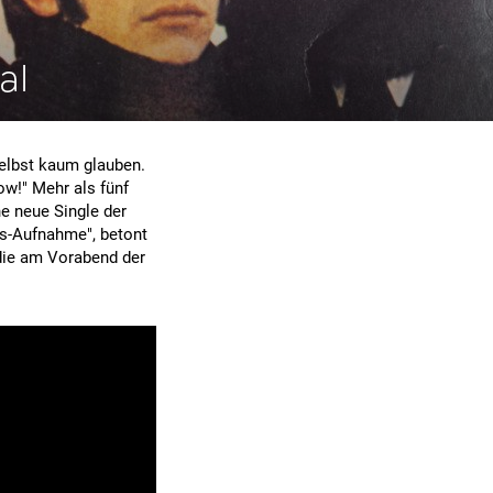
al
selbst kaum glauben.
w!" Mehr als fünf
e neue Single der
es-Aufnahme", betont
 die am Vorabend der