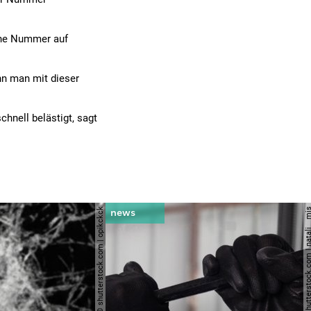
ine Nummer auf
n man mit dieser
chnell belästigt, sagt
© shutterstock.com | opikckck
© shutterstock.com | nata