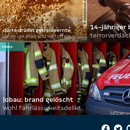
14-jähriger 
dürre drückt getreideernte
terrorverdäc
sorge um mais und kartoffeln
lobau: brand gelöscht
wohl fahrlässigkeitsdelikt