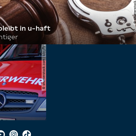
bleibt in u-haft
htiger
© shutterstock.com | kittyfly