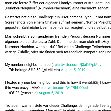
man die letzte Ziffer der eigenen Handynummer austauscht un
„Number-Neighbor“ (Nummer-Nachbarn) eine Nachricht sendet.
Gestartet hat diese Challenge ein User namens Ryan. Er hat näm
Screenshots von einem Chatverlauf mit seinem „Number-Neighbo
gepostet. Zahlreiche User haben darauf reagiert und es selbst au
Man schreibt also irgendeiner fremden Person, dessen Nummer i
eigenen, bis auf die letzte Zahl. Dann meldet man sich mit „Hey, 
Nummer-Nachbar, wer bist du?“ Bei vielen Challenge-Teilnehmer
witzige Zufälle, oder sie finden sich tatsächlich sympathisch un
My number neighbor is nice (:
pic.twitter.com/j3aK57pMoy
— 7th hokage ð©â¡ðª (@kelikeia)
August 5, 2019
I texted my number neighbor and this is how it wentðâ¤ï¸ I know
this was crazy LMAO
pic.twitter.com/wtT9hK0Oed
— á´á´Êâ (@merhls)
August 6, 2019
Trotzdem warnen viele vor dieser Challenge, denn gerade Teenag
achtlos damit umgehen. Man weiß ja nicht, wer sich hinter die