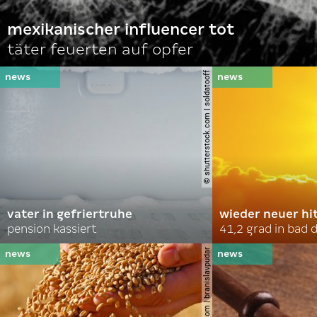
mexikanischer influencer tot
täter feuerten auf opfer
© shutterstock.com | soldatooff
vater in gefriertruhe
wieder neuer hi
pension kassiert
41,2 grad in bad
© shutterstock.com | branislavpudar