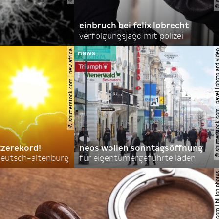
einbruch bei felix lobrecht
verfolgungsjagd mit polizei
© shutterstock.com | new africa
© shutterstock.com | pavel l phot
tzerekord!
neos wollen sonntagsöffnung
 deutsch-altenburg
für eigentümergeführte läden
© shutterstock.com | billi