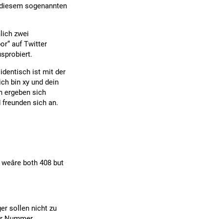
d diesem sogenannten
lich zwei
r“ auf Twitter
sprobiert.
dentisch ist mit der
ich bin xy und dein
n ergeben sich
d freunden sich an.
 weâre both 408 but
er sollen nicht zu
ser Nummer