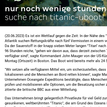
nur noch wenige stunden 
suche nach titanic-uboot!
(20.06.2023) Es ist ein Wettlauf gegen die Zeit: In der Nähe des 
Atlantik suchen Rettungskräfte nach fünf Vermissten in einem v
Da der Sauerstoff in der knapp sieben Meter langen "Titan" nach
96 Stunden reiche, "gehen wir davon aus, dass derzeit zwischen
verfügbar sind", sagte Kommandant John Mauger von der US-K
Montag (Ortszeit) in Boston. Das Boot wird bereits mehr als 24 
"Wir setzen alle verfügbaren Mittel ein, um sicherzustellen, dass
lokalisieren und die Menschen an Bord retten können", sagte Ma
Unternehmen Oceangate Expeditions bestätigte, dass Menschen 
prüfen und mobilisieren alle Optionen, um die Besatzung sicher 
zitierte die britische BBC aus einer Mitteilung.
Das Unternehmen bringt gelegentlich Privatleute für viel Geld z
gesunkenen, weltberühmten "Titanic", die am Grund des Ozeans i