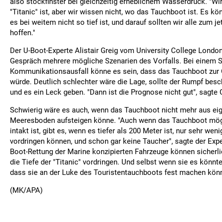
also stockfinster bei gleichzeitig erheblichem Wasserdruck. "Wi
"Titanic" ist, aber wir wissen nicht, wo das Tauchboot ist. Es kö
es bei weitem nicht so tief ist, und darauf sollten wir alle zum j
hoffen."
Der U-Boot-Experte Alistair Greig vom University College Londo
Gespräch mehrere mögliche Szenarien des Vorfalls. Bei einem 
Kommunikationsausfall könne es sein, dass das Tauchboot zur 
würde. Deutlich schlechter wäre die Lage, sollte der Rumpf bes
und es ein Leck geben. "Dann ist die Prognose nicht gut", sagte 
Schwierig wäre es auch, wenn das Tauchboot nicht mehr aus ei
Meeresboden aufsteigen könne. "Auch wenn das Tauchboot mög
intakt ist, gibt es, wenn es tiefer als 200 Meter ist, nur sehr weni
vordringen können, und schon gar keine Taucher", sagte der Exper
Boot-Rettung der Marine konzipierten Fahrzeuge können sicherli
die Tiefe der "Titanic" vordringen. Und selbst wenn sie es könnte
dass sie an der Luke des Touristentauchboots fest machen könn
(MK/APA)