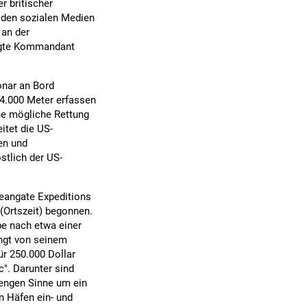
r britischer
 den sozialen Medien
 an der
sagte Kommandant
onar an Bord
 4.000 Meter erfassen
ne mögliche Rettung
itet die US-
en und
stlich der US-
eangate Expeditions
Ortszeit) begonnen.
be nach etwa einer
ngt von seinem
ür 250.000 Dollar
c". Darunter sind
 engen Sinne um ein
in Häfen ein- und