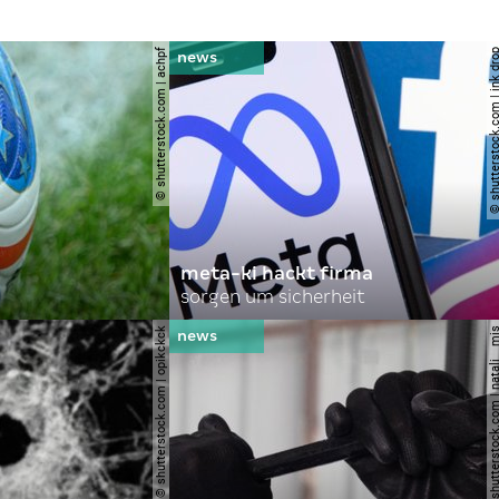
© shutterstock.com | achpf
© shutterstock.com | i
meta-ki hackt firma
sorgen um sicherheit
© shutterstock.com | opikckck
© shutterstock.com | nata