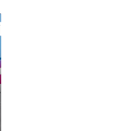
nk drop
li _ mis