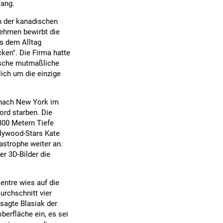
lang.
n der kanadischen
nehmen bewirbt die
s dem Alltag
ken". Die Firma hatte
tische mutmaßliche
ich um die einzige
n nach New York im
ord starben. Die
800 Metern Tiefe
llywood-Stars Kate
astrophe weiter an.
r 3D-Bilder die
ntre wies auf die
urchschnitt vier
 sagte Blasiak der
berfläche ein, es sei