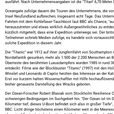
ausfährt. Nach Unternehmensangaben ist die "Titan" 6,70 Meter 
Oceangate zufolge dauern die Touren des Unternehmens, die vo
Insel Neufundland aufbrechen, insgesamt acht Tage. Das Unter
Fahrten mit dem Kohlefaser-Tauchboot laut BBC als Chance, "au
herauszutreten und etwas wirklich Außergewöhnliches zu entdec
kürzlich mitgeteilt, dass eine Expedition unterwegs sei. Der bri
Teilnehmer schrieb Medien zufolge, es handele sich voraussichtl
solche Expedition in diesem Jahr.
Die "Titanic" war 1912 auf ihrer Jungfernfahrt von Southampto
Nordatlantik gesunken, mehr als 1.500 der 2.200 Menschen an B
Überreste des berühmten Luxusdampfers wurden 1985 in rund 3
entdeckt. Filme wie der Blockbuster "Titanic" (1997) mit den Ho
Winslet und Leonardo di Caprio heizten das Interesse an der Kat
Erst vor kurzem hatten Wissenschaftler mit Hilfe hochauflösende
bisher genaueste Darstellung des Wracks geboten.
Der Ozean-Forscher Robert Blasiak vom Stockholm Resilience Ce
schwierigen Bedingungen im Suchgebiet hin. "Der Ozean ist im D
Kilometer tief, dieses U-Boot befindet sich also in großer Tiefe",
BBC. Licht dringe höchstens einen Kilometer weit in die Meereso