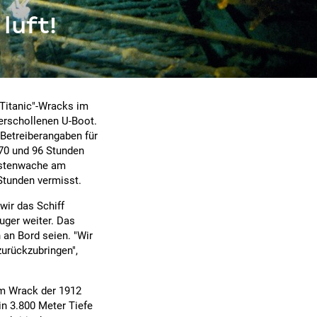
luft!
"Titanic"-Wracks im
erschollenen U-Boot.
 Betreiberangaben für
 70 und 96 Stunden
üstenwache am
Stunden vermisst.
 wir das Schiff
uger weiter. Das
an Bord seien. "Wir
zurückzubringen",
um Wrack der 1912
n 3.800 Meter Tiefe