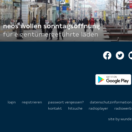
neos wollen sonntagsöffnung
für eigentümergeführte läden
login
registrieren
passwort vergessen?
datenschutzinformatio
kontakt
hitsuche
radioplayer
radiowerb
site by
wunde