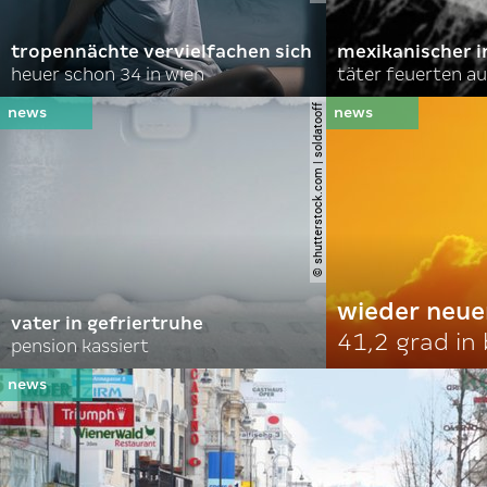
tropennächte vervielfachen sich
mexikanischer i
heuer schon 34 in wien
täter feuerten au
© shutterstock.com | soldatooff
wieder neue
vater in gefriertruhe
41,2 grad in
pension kassiert