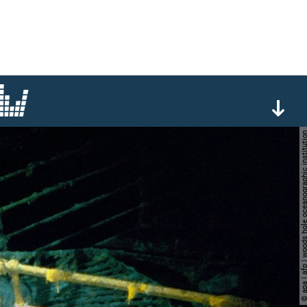
© apa | afp | woods hole oceanographic