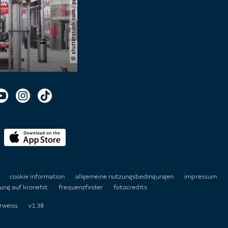
© shutterstock.com | pavel l photo and video
n
cookie information
allgemeine nutzungsbedingungen
impressum
ung auf kronehit
frequenzfinder
fotocredits
rweiss
v1.38