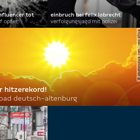
nfluencer tot
einbruch bei felix lobrecht
f opfer
verfolgungsjagd mit polizei
© shutterstock.com | ne
r hitzerekord!
 bad deutsch-altenburg