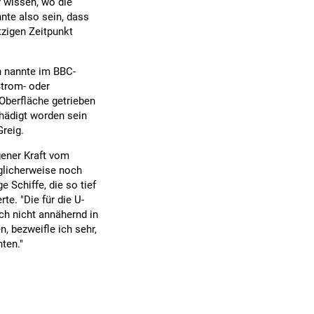
r wissen, wo die
nnte also sein, dass
etzigen Zeitpunkt
n nannte im BBC-
Strom- oder
Oberfläche getrieben
chädigt worden sein
Greig.
gener Kraft vom
licherweise noch
ge Schiffe, die so tief
te. "Die für die U-
ch nicht annähernd in
n, bezweifle ich sehr,
ten."