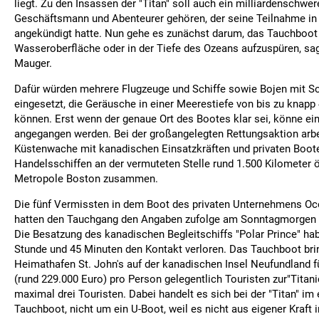
liegt. Zu den Insassen der "Titan" soll auch ein milliardenschwere
Geschäftsmann und Abenteurer gehören, der seine Teilnahme in
angekündigt hatte. Nun gehe es zunächst darum, das Tauchboot
Wasseroberfläche oder in der Tiefe des Ozeans aufzuspüren, 
Mauger.
Dafür würden mehrere Flugzeuge und Schiffe sowie Bojen mit S
eingesetzt, die Geräusche in einer Meerestiefe von bis zu knapp
können. Erst wenn der genaue Ort des Bootes klar sei, könne ei
angegangen werden. Bei der großangelegten Rettungsaktion arbe
Küstenwache mit kanadischen Einsatzkräften und privaten Boot
Handelsschiffen an der vermuteten Stelle rund 1.500 Kilometer ö
Metropole Boston zusammen.
Die fünf Vermissten in dem Boot des privaten Unternehmens Oc
hatten den Tauchgang den Angaben zufolge am Sonntagmorgen (
Die Besatzung des kanadischen Begleitschiffs "Polar Prince" ha
Stunde und 45 Minuten den Kontakt verloren. Das Tauchboot bri
Heimathafen St. John's auf der kanadischen Insel Neufundland f
(rund 229.000 Euro) pro Person gelegentlich Touristen zur"Titani
maximal drei Touristen. Dabei handelt es sich bei der "Titan" im
Tauchboot, nicht um ein U-Boot, weil es nicht aus eigener Kraft 