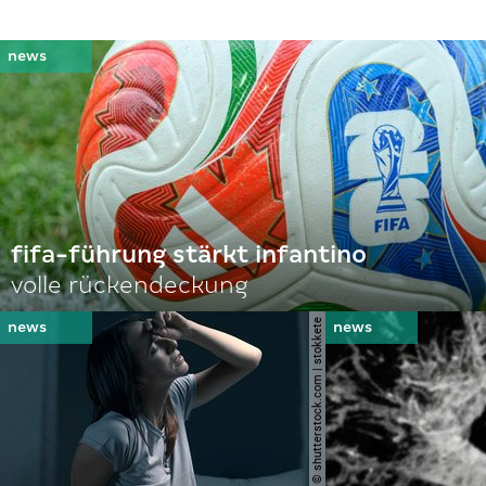
fifa-führung stärkt infantino
volle rückendeckung
© shutterstock.com | stokkete