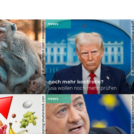
© shutterstock.com | domuephoto
© shutterstock.com | joshu
noch mehr kontrolle?
usa wollen noch mehr prüfen
© lightspring/shutterstock.com
© apa-images / apa / georg