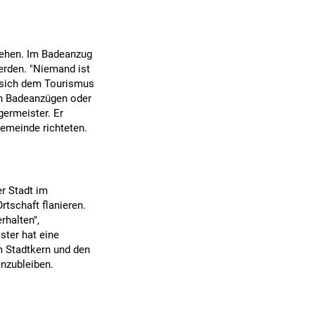
iehen. Im Badeanzug
werden. "Niemand ist
ie sich dem Tourismus
 in Badeanzügen oder
germeister. Er
Gemeinde richteten.
er Stadt im
rtschaft flanieren.
rhalten",
ter hat eine
m Stadtkern und den
enzubleiben.