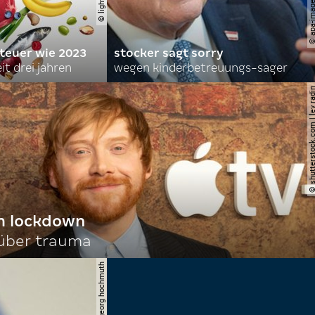
 teuer wie 2023
stocker sagt sorry
it drei jahren
wegen kinderbetreuungs-sager
© shutterstock.com | le
im lockdown
 über trauma