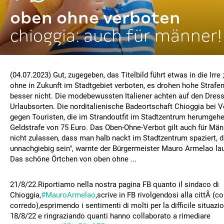
oben ohne verboten
chioggia: auch für männer!
(04.07.2023) Gut, zugegeben, das Titelbild führt etwas in die Irre
ohne in Zukunft im Stadtgebiet verboten, es drohen hohe Strafen,
besser nicht. Die modebewussten Italiener achten auf den Dress
Urlaubsorten. Die norditalienische Badeortschaft Chioggia bei V
gegen Touristen, die im Strandoutfit im Stadtzentrum herumgehe
Geldstrafe von 75 Euro. Das Oben-Ohne-Verbot gilt auch für Män
nicht zulassen, dass man halb nackt im Stadtzentrum spaziert, di
unnachgiebig sein", warnte der Bürgermeister Mauro Armelao l
Das schöne Örtchen von oben ohne ...
21/8/22.Riportiamo nella nostra pagina FB quanto il sindaco di
Chioggia,
#MauroArmelao
,scrive in FB rivolgendosi alla cittÃ (c
corredo),esprimendo i sentimenti di molti per la difficile situaz
18/8/22 e ringraziando quanti hanno collaborato a rimediare