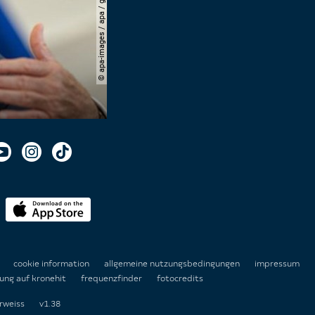
© apa-images / apa / georg hochmuth
n
cookie information
allgemeine nutzungsbedingungen
impressum
ung auf kronehit
frequenzfinder
fotocredits
rweiss
v1.38