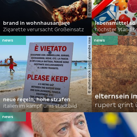
brand in wohnhausanlage
lebensmittel so
Zigarette verursacht Großeinsatz
höchster stand se
© shutterstock.com | alexandre.rosa
elternsein 
neue regeln, hohe strafen
rupert grint
italien im kampf ums stadtbild