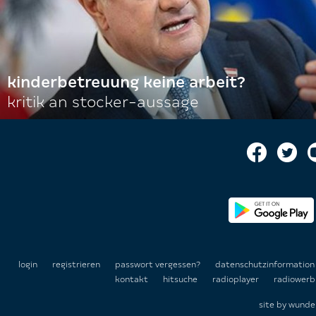
kinderbetreuung keine arbeit?
kritik an stocker-aussage
login
registrieren
passwort vergessen?
datenschutzinformatio
kontakt
hitsuche
radioplayer
radiowerb
site by
wunde