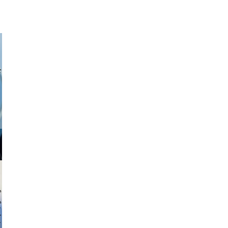
a sukoff
 hochmuth