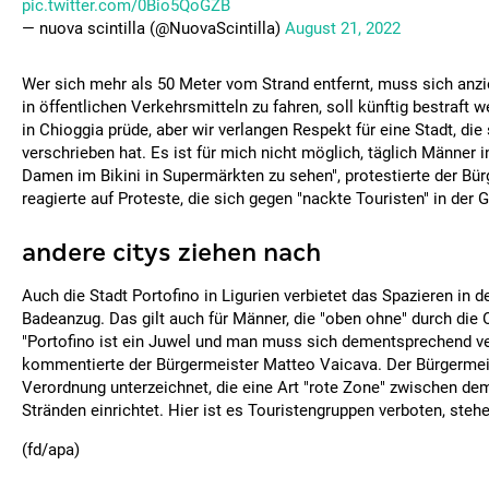
pic.twitter.com/0Bio5QoGZB
— nuova scintilla (@NuovaScintilla)
August 21, 2022
Wer sich mehr als 50 Meter vom Strand entfernt, muss sich anz
in öffentlichen Verkehrsmitteln zu fahren, soll künftig bestraft 
in Chioggia prüde, aber wir verlangen Respekt für eine Stadt, d
verschrieben hat. Es ist für mich nicht möglich, täglich Männer
Damen im Bikini in Supermärkten zu sehen", protestierte der Bür
reagierte auf Proteste, die sich gegen "nackte Touristen" in der 
andere citys ziehen nach
Auch die Stadt Portofino in Ligurien verbietet das Spazieren in d
Badeanzug. Das gilt auch für Männer, die "oben ohne" durch die O
"Portofino ist ein Juwel und man muss sich dementsprechend ve
kommentierte der Bürgermeister Matteo Vaicava. Der Bürgermeis
Verordnung unterzeichnet, die eine Art "rote Zone" zwischen de
Stränden einrichtet. Hier ist es Touristengruppen verboten, steh
(fd/apa)