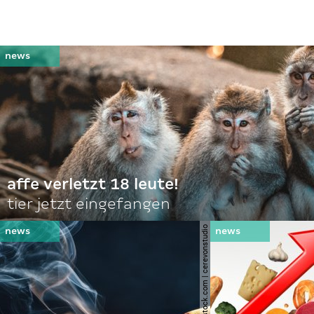
affe verletzt 18 leute!
tier jetzt eingefangen
© shutterstock.com | cerevonstudio