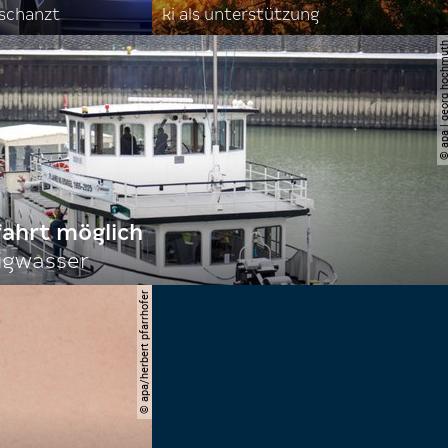
rschanzt
ki als unterstützung
© apa | georg ho
fahrt möglich
igwasser
© apa/herbert pfarrhofer