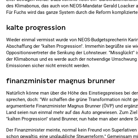
des Klimabonus, das auch von NEOS-Mandatar Gerald Loacker a
Für Fuchs wird das ganze System durch die Reform komplizierte
kalte progression
Wieder einmal vermisst wurde von NEOS-Budgetsprecherin Karin
Abschaffung der "kalten Progression". Immerhin begrüßte sie wi
Oppositionsvertreter die Senkung der Lohnsteuer. "Missglückt" i
der Klimabonus und es werde auch der notwendige Umschwung 
Emissionen sicher nicht erreicht werden.
finanzminister magnus brunner
Natürlich könne man über die Höhe des Einstiegspreises bei de
sprechen, doch: "Wir schaffen die grüne Transformation nicht g
argumentierte Finanzminister Magnus Brunner (ÖVP) und ergän
Land seien nun einmal mehr auf das Auto angewiesen. Zum Ziel
"kalten Progression" stand Brunner, nun habe man aber andere 
Der Finanzminister meinte, normal kein Freund von Superlativen z
schon gewaltig, eine unglaubliche Steuerreform." Gemeinsam m