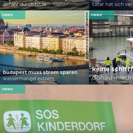
gefahr durch hitze
täter hat sich ve
© shutterstock.com | alexanton
keine schiff
budapest muss strom sparen
donau-niedr
wassermangel extrem