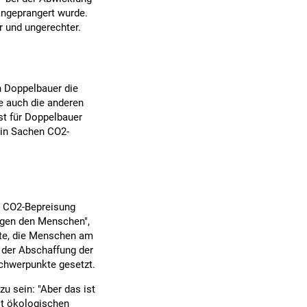
ngeprangert wurde.
r und ungerechter.
 Doppelbauer die
e auch die anderen
st für Doppelbauer
in Sachen CO2-
r CO2-Bepreisung
egen den Menschen",
zte, die Menschen am
 der Abschaffung der
Schwerpunkte gesetzt.
u sein: "Aber das ist
it ökologischen