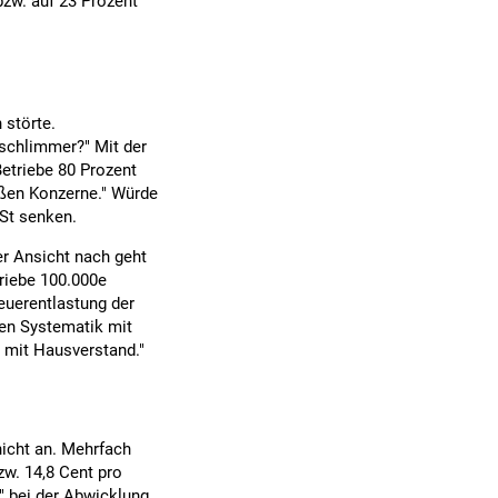
bzw. auf 23 Prozent
 störte.
 schlimmer?" Mit der
etriebe 80 Prozent
oßen Konzerne." Würde
ÖSt senken.
r Ansicht nach geht
riebe 100.000e
teuerentlastung der
uen Systematik mit
z mit Hausverstand."
icht an. Mehrfach
zw. 14,8 Cent pro
" bei der Abwicklung