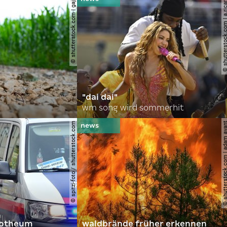
© shutterstock.com | gajus
© shutterstock.com | a.
"dai dai"
wm song wird sommerhit
© spitzi-foto / shutterstock.com
© shutterstock.com | ad
orotheum
waldbrände früher erkennen