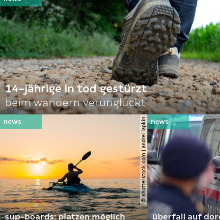
14-jährige in tod gestürzt
beim wandern verunglückt
© shutterstock.com | andrei lapkin
sup-boards: platzen möglich
überfall auf d