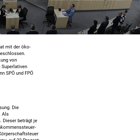
m
at mit der öko-
beschlossen.
kung von
 Superlativen
wenn SPÖ und FPÖ
sung. Die
. Als
Dieser beträgt je
Einkommenssteuer-
 Körperschaftsteuer