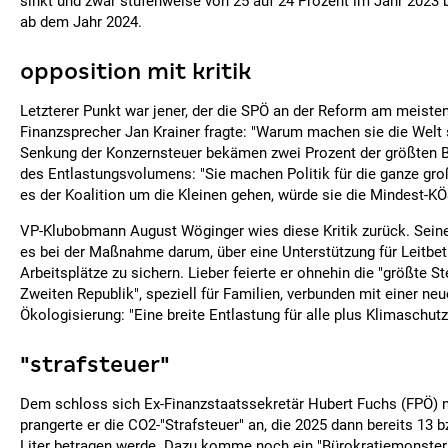
sinkt und zwar stufenweise von 25 auf 24 Prozent im Jahr 2023 
ab dem Jahr 2024.
opposition mit kritik
Letzterer Punkt war jener, der die SPÖ an der Reform am meisten
Finanzsprecher Jan Krainer fragte: "Warum machen sie die Welt
Senkung der Konzernsteuer bekämen zwei Prozent der größten B
des Entlastungsvolumens: "Sie machen Politik für die ganze gr
es der Koalition um die Kleinen gehen, würde sie die Mindest-K
VP-Klubobmann August Wöginger wies diese Kritik zurück. Seine
es bei der Maßnahme darum, über eine Unterstützung für Leitbet
Arbeitsplätze zu sichern. Lieber feierte er ohnehin die "größte S
Zweiten Republik", speziell für Familien, verbunden mit einer ne
Ökologisierung: "Eine breite Entlastung für alle plus Klimaschut
"strafsteuer"
Dem schloss sich Ex-Finanzstaatssekretär Hubert Fuchs (FPÖ) n
prangerte er die CO2-"Strafsteuer" an, die 2025 dann bereits 13 b
Liter betragen werde. Dazu komme noch ein "Bürokratiemonster