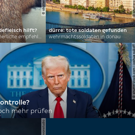
efleisch hilft?
dürre: tote soldaten gefunden
nordkoreas sommerliche empfehlungen
wehrmachtssoldaten in donau
© shutterstock.com | joshu
ontrolle?
noch mehr prüfen