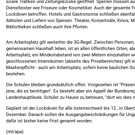
sowie Trafiken und Zeitungskioske geöffnet. Sperren müssen au
Dienstleister wie Friseure oder Kosmetiker. Auch der gesamte Fr
Lockdown betroffen. Hotels und Gastronomie schließen ebenfalls
Abholen und Liefern von Speisen. Theater, Konzertsäle, Kinos, 
Bibliotheken schließen auch ihre Pforten.
Am Arbeitsplatz gilt weiterhin die 3G-Regel. Zwischen Personen, 
gemeinsamen Haushalt leben, ist an allen öffentlichen Orten, ab
Arbeitsplatz, ein Mindestabstand von zwei Metern einzuhalten wir
geschlossenen Innenräumen (abseits des Privatbereiches) gilt e
Maskenpflicht - auch am Arbeitsplatz, sofern keine baulichen 
bestehen.
Die Schulen bleiben grundsätzlich offen. Vorgesehen ist "Präsenz
jene, die es benötigen". Es besteht aber ein Appell der Bundesre
Landeshauptleute, Schüler zu Hause zu betreuen, "dort wo dies m
Geplant ist der Lockdown für alle österreichweit bis 12., in Oberö
Dezember. Danach sollen die Ausgangsbeschränkungen für Ungei
dafür ist bisher keine Frist genannt worden.
(mt/apa)