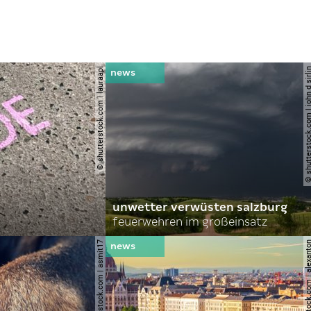
© shutterstock.com | lauraapl
© shutterstock.com | john 
unwetter verwüsten salzburg
feuerwehren im großeinsatz
© shutterstock.com | asmit17
© shutterstock.com | al