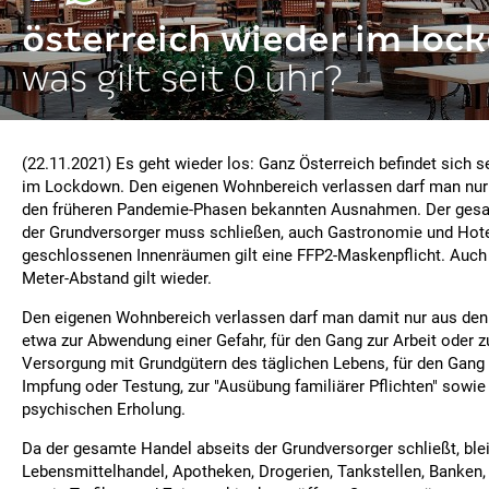
österreich wieder im lo
was gilt seit 0 uhr?
(22.11.2021) Es geht wieder los: Ganz Österreich befindet sich s
im Lockdown. Den eigenen Wohnbereich verlassen darf man nur
den früheren Pandemie-Phasen bekannten Ausnahmen. Der gesa
der Grundversorger muss schließen, auch Gastronomie und Hotels
geschlossenen Innenräumen gilt eine FFP2-Maskenpflicht. Auch
Meter-Abstand gilt wieder.
Den eigenen Wohnbereich verlassen darf man damit nur aus den
etwa zur Abwendung einer Gefahr, für den Gang zur Arbeit oder zu
Versorgung mit Grundgütern des täglichen Lebens, für den Gang 
Impfung oder Testung, zur "Ausübung familiärer Pflichten" sowie
psychischen Erholung.
Da der gesamte Handel abseits der Grundversorger schließt, blei
Lebensmittelhandel, Apotheken, Drogerien, Tankstellen, Banken,