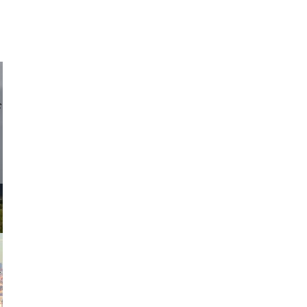
d sirlin
exanton