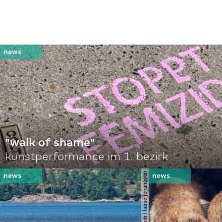
"walk of shame"
kunstperformance im 1. bezirk
© shutterstock.com | lasse johansson