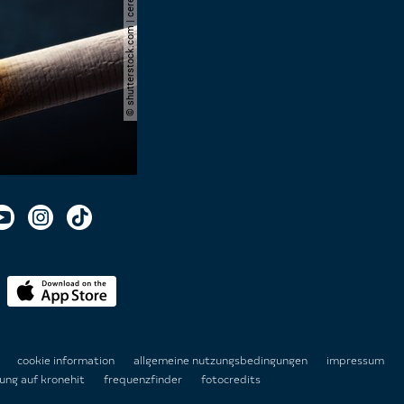
© shutterstock.com | cerevonstudio
n
cookie information
allgemeine nutzungsbedingungen
impressum
ung auf kronehit
frequenzfinder
fotocredits