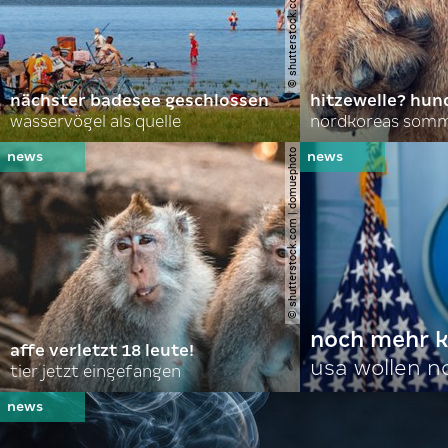
nächster badesee geschlossen
hitzewelle? hund
wasservögel als quelle
© shutterstock.com | domuephoto
noch mehr k
affe verletzt 18 leute!
usa wollen 
tier jetzt eingefangen