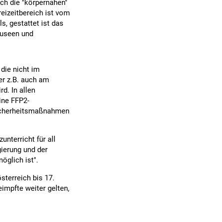
ch die "körpernahen"
eizeitbereich ist vom
, gestattet ist das
Museen und
die nicht im
er z.B. auch am
d. In allen
ine FFP2-
Sicherheitsmaßnahmen
unterricht für all
gierung und der
öglich ist".
sterreich bis 17.
mpfte weiter gelten,