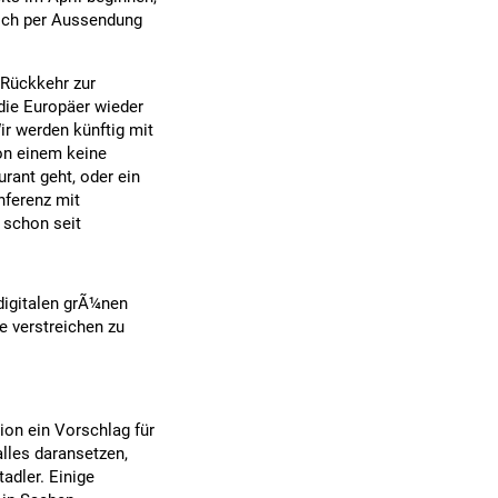
woch per Aussendung
 Rückkehr zur
 die Europäer wieder
ir werden künftig mit
on einem keine
urant geht, oder ein
nferenz mit
 schon seit
digitalen grÃ¼nen
e verstreichen zu
ion ein Vorschlag für
lles daransetzen,
adler. Einige