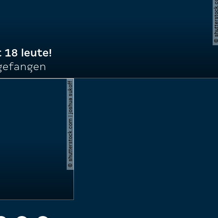
© shutterstock.com | do
t 18 leute!
ngefangen
© shutterstock.com | joshua sukoff