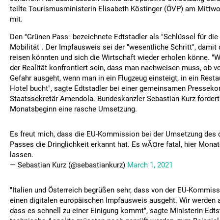
teilte Tourismusministerin Elisabeth Köstinger (ÖVP) am Mitt
mit.
Den "Grünen Pass" bezeichnete Edtstadler als "Schlüssel für die
Mobilität". Der Impfausweis sei der "wesentliche Schritt", damit
reisen könnten und sich die Wirtschaft wieder erholen könne. "W
der Realität konfrontiert sein, dass man nachweisen muss, ob v
Gefahr ausgeht, wenn man in ein Flugzeug einsteigt, in ein Resta
Hotel bucht", sagte Edtstadler bei einer gemeinsamen Presseko
Staatssekretär Amendola. Bundeskanzler Sebastian Kurz fordert
Monatsbeginn eine rasche Umsetzung.
Es freut mich, dass die EU-Kommission bei der Umsetzung des 
Passes die Dringlichkeit erkannt hat. Es wÃ¤re fatal, hier Monat
lassen.
— Sebastian Kurz (@sebastiankurz)
March 1, 2021
"Italien und Österreich begrüßen sehr, dass von der EU-Kommiss
einen digitalen europäischen Impfausweis ausgeht. Wir werden a
dass es schnell zu einer Einigung kommt", sagte Ministerin Edtst