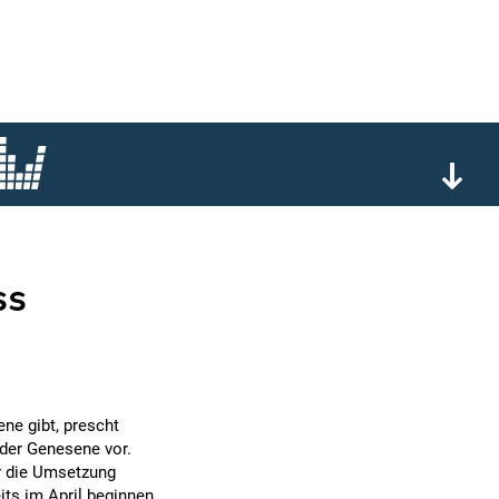
ss
ne gibt, prescht
oder Genesene vor.
r die Umsetzung
ts im April beginnen,