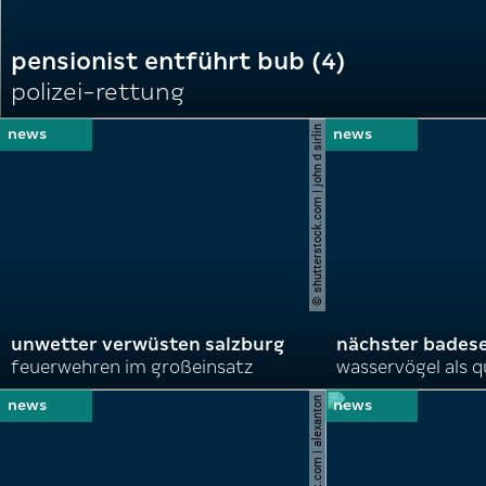
pensionist entführt bub (4)
polizei-rettung
© shutterstock.com | john d sirlin
unwetter verwüsten salzburg
nächster bades
feuerwehren im großeinsatz
wasservögel als q
© shutterstock.com | alexanton