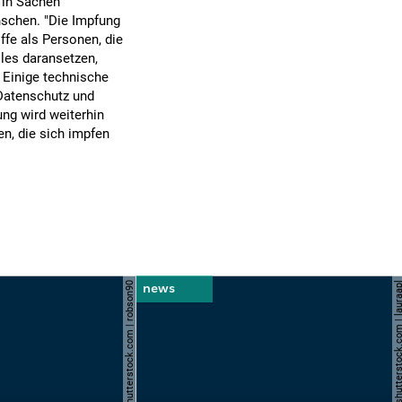
 in Sachen
nschen. "Die Impfung
ffe als Personen, die
lles daransetzen,
. Einige technische
Datenschutz und
ng wird weiterhin
en, die sich impfen
© shutterstock.com | robson90
© shutterstock.com | l