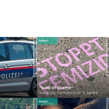
© shutterstock.com | robson90
© shutterstock.com | l
"walk of shame"
kunstperformance im 1. bezirk