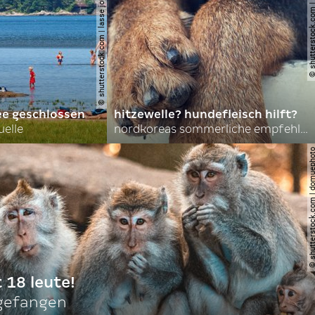
© shutterstock.com | lasse johansson
© shutterstock.com | 
ee geschlossen
hitzewelle? hundefleisch hilft?
uelle
nordkoreas sommerliche empfehlungen
© shutterstock.com | do
t 18 leute!
ngefangen