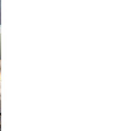
asmit17
muephoto