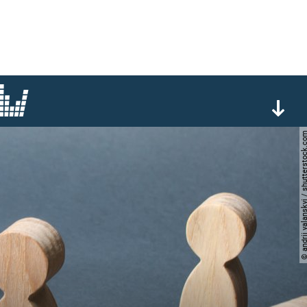
© andrii yalanskyi / shutter