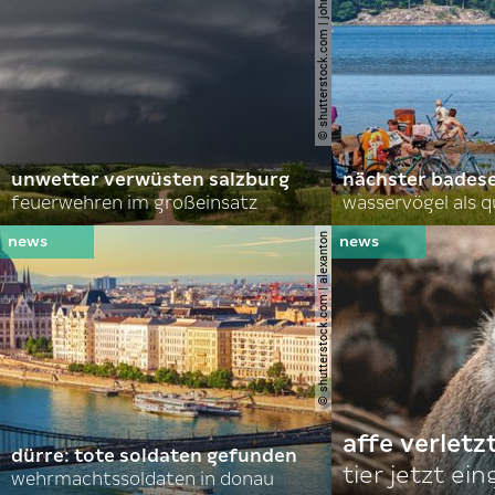
© shutterstock.com | john d sirlin
unwetter verwüsten salzburg
nächster bades
feuerwehren im großeinsatz
wasservögel als q
© shutterstock.com | alexanton
affe verletz
dürre: tote soldaten gefunden
tier jetzt ei
wehrmachtssoldaten in donau