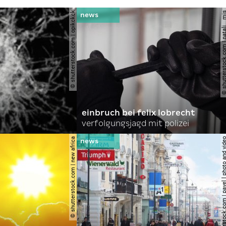
© shutterstock.com | opikckck
© shutterstock.com | nata
einbruch bei felix lobrecht
verfolgungsjagd mit polizei
© shutterstock.com | new africa
© shutterstock.com | pavel l phot