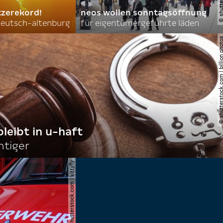
tzerekord!
neos wollen sonntagsöffnung
 deutsch-altenburg
für eigentümergeführte läden
© shutterstock.com | billi
bleibt in u-haft
htiger
© shutterstock.com | kittyfly