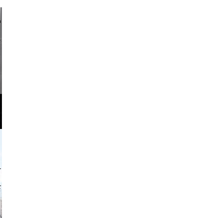
li _ mis
o and video