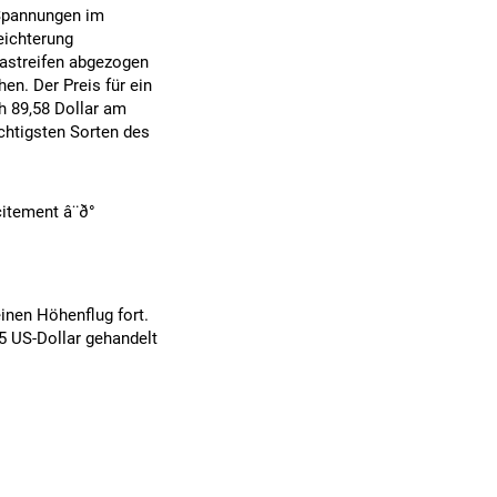
 Spannungen im
eichterung
astreifen abgezogen
hen. Der Preis für ein
ch 89,58 Dollar am
chtigsten Sorten des
tement â¨ð°
inen Höhenflug fort.
5 US-Dollar gehandelt