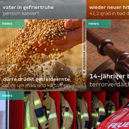
vater in gefriertruhe
wieder neuer hi
pension kassiert
41,2 grad in bad
© shutterstock.com | branislavpudar
14-jähriger 
dürre drückt getreideernte
terrorverdäc
sorge um mais und kartoffeln