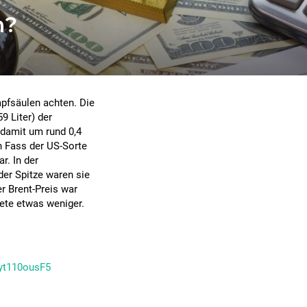
n?
pfsäulen achten. Die
9 Liter) der
 damit um rund 0,4
n Fass der US-Sorte
r. In der
der Spitze waren sie
r Brent-Preis war
tete etwas weniger.
/yt110ousF5