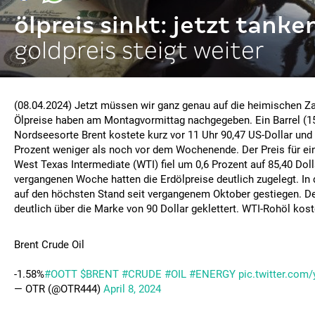
ölpreis sinkt: jetzt tanke
goldpreis steigt weiter
(08.04.2024) Jetzt müssen wir ganz genau auf die heimischen Za
Ölpreise haben am Montagvormittag nachgegeben. Ein Barrel (15
Nordseesorte Brent kostete kurz vor 11 Uhr 90,47 US-Dollar und
Prozent weniger als noch vor dem Wochenende. Der Preis für ei
West Texas Intermediate (WTI) fiel um 0,6 Prozent auf 85,40 Dolla
vergangenen Woche hatten die Erdölpreise deutlich zugelegt. In 
auf den höchsten Stand seit vergangenem Oktober gestiegen. De
deutlich über die Marke von 90 Dollar geklettert. WTI-Rohöl kos
Brent Crude Oil
-1.58%
#OOTT
$BRENT
#CRUDE
#OIL
#ENERGY
pic.twitter.com
— OTR (@OTR444)
April 8, 2024