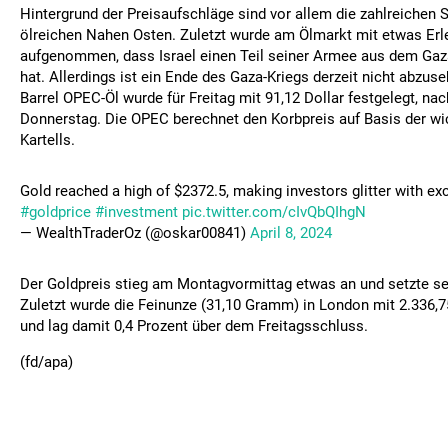
Hintergrund der Preisaufschläge sind vor allem die zahlreichen
ölreichen Nahen Osten. Zuletzt wurde am Ölmarkt mit etwas Erl
aufgenommen, dass Israel einen Teil seiner Armee aus dem Gaz
hat. Allerdings ist ein Ende des Gaza-Kriegs derzeit nicht abzuse
Barrel OPEC-Öl wurde für Freitag mit 91,12 Dollar festgelegt, na
Donnerstag. Die OPEC berechnet den Korbpreis auf Basis der wi
Kartells.
Gold reached a high of $2372.5, making investors glitter with exci
#goldprice
#investment
pic.twitter.com/cIvQbQIhgN
— WealthTraderOz (@oskar00841)
April 8, 2024
Der Goldpreis stieg am Montagvormittag etwas an und setzte se
Zuletzt wurde die Feinunze (31,10 Gramm) in London mit 2.336,7
und lag damit 0,4 Prozent über dem Freitagsschluss.
(fd/apa)