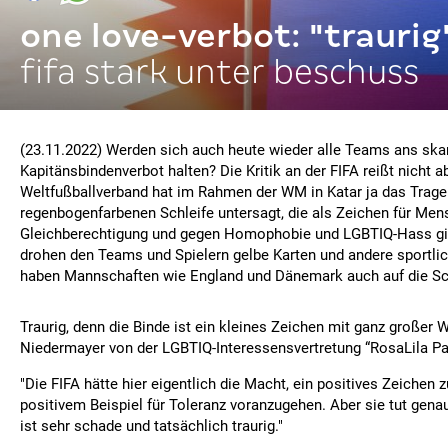
one love-verbot: "traurig
fifa stark unter beschuss
(23.11.2022) Werden sich auch heute wieder alle Teams ans ska
Kapitänsbindenverbot halten? Die Kritik an der FIFA reißt nicht a
Weltfußballverband hat im Rahmen der WM in Katar ja das Trage
regenbogenfarbenen Schleife untersagt, die als Zeichen für Me
Gleichberechtigung und gegen Homophobie und LGBTIQ-Hass gil
drohen den Teams und Spielern gelbe Karten und andere sportli
haben Mannschaften wie England und Dänemark auch auf die Schl
Traurig, denn die Binde ist ein kleines Zeichen mit ganz großer 
Niedermayer von der LGBTIQ-Interessensvertretung “RosaLila Pa
"Die FIFA hätte hier eigentlich die Macht, ein positives Zeichen 
positivem Beispiel für Toleranz voranzugehen. Aber sie tut gena
ist sehr schade und tatsächlich traurig."