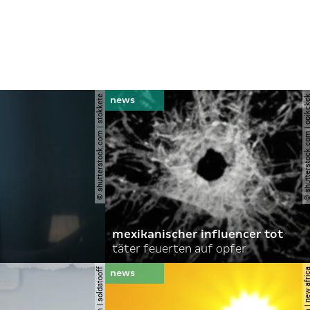
© shutterstock.com | stokkete
© shutterstock.com | o
mexikanischer influencer tot
täter feuerten auf opfer