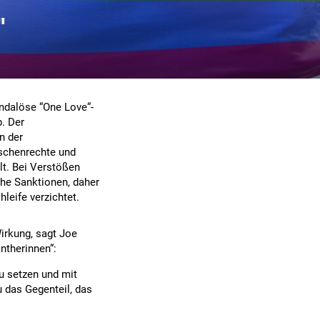
"
ndalöse “One Love“-
b. Der
n der
nschenrechte und
t. Bei Verstößen
che Sanktionen, daher
eife verzichtet.
Wirkung, sagt Joe
ntherinnen“:
zu setzen und mit
u das Gegenteil, das