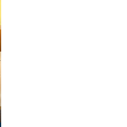
w africa
slavpudar