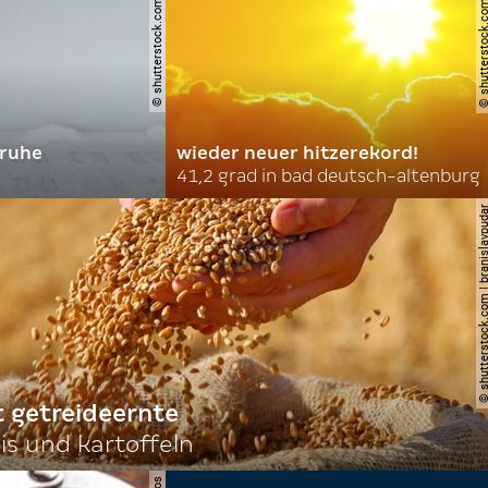
© shutterstock.com | soldatooff
© shutterstock.com | ne
truhe
wieder neuer hitzerekord!
41,2 grad in bad deutsch-altenburg
© shutterstock.com | brani
t getreideernte
s und kartoffeln