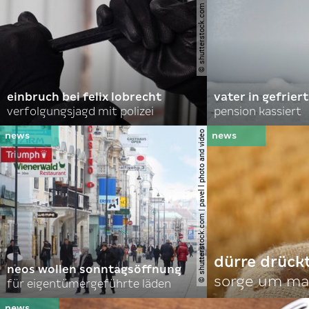
© shutterstock.com | natali _ mis
einbruch bei felix lobrecht
vater in gefrier
verfolgungsjagd mit polizei
pension kassiert
© shutterstock.com | pavel l photo and video
dürre drück
neos wollen sonntagsöffnung
sorge um mai
für eigentümergeführte läden