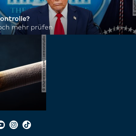
ontrolle?
noch mehr prüfen
© shutterstock.com | cerevonstudio