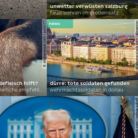
unwetter verwüsten salzburg
feuerwehren im großeinsatz
© shutterstock.com | asmit17
© shutterstock.com | al
efleisch hilft?
dürre: tote soldaten gefunden
nordkoreas sommerliche empfehlungen
wehrmachtssoldaten in donau
© shutterstock.com | joshu