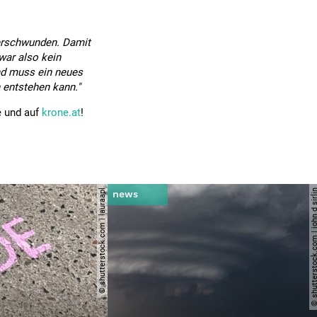
erschwunden. Damit
war also kein
d muss ein neues
entstehen kann."
e und auf
krone.at
!
© shutterstock.com | lauraapl
© shutterstock.com | john 