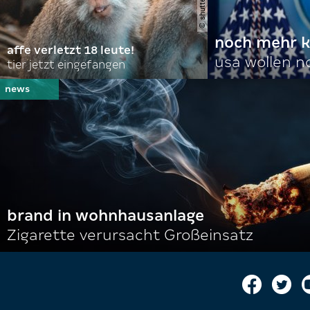
noch mehr k
affe verletzt 18 leute!
usa wollen 
tier jetzt eingefangen
brand in wohnhausanlage
Zigarette verursacht Großeinsatz