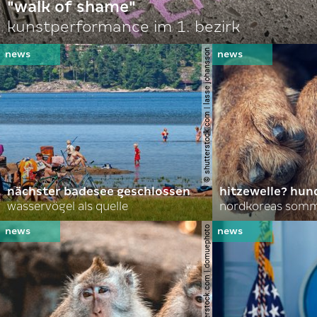
"walk of shame"
kunstperformance im 1. bezirk
© shutterstock.com | lasse johansson
nächster badesee geschlossen
hitzewelle? hund
wasservögel als quelle
© shutterstock.com | domuephoto