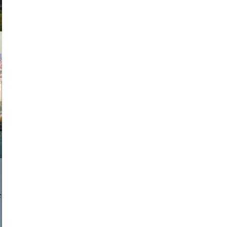
exanton
a sukoff