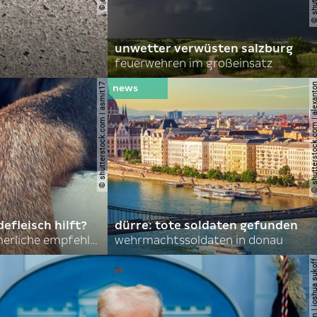
unwetter verwüsten salzburg
feuerwehren im großeinsatz
© shutterstock.com | asmit17
© shutterstock.com | al
efleisch hilft?
dürre: tote soldaten gefunden
nordkoreas sommerliche empfehlungen
wehrmachtssoldaten in donau