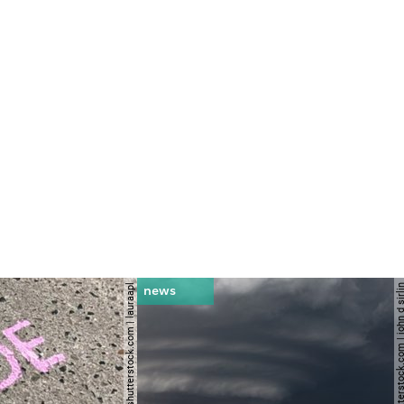
© shutterstock.com | lauraapl
© shutterstock.com | john 