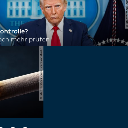
© shutterstock.com | joshu
ontrolle?
noch mehr prüfen
© shutterstock.com | cerevonstudio