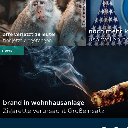
© shutterstock.com | domuephoto
noch mehr k
affe verletzt 18 leute!
usa wollen 
tier jetzt eingefangen
brand in wohnhausanlage
Zigarette verursacht Großeinsatz