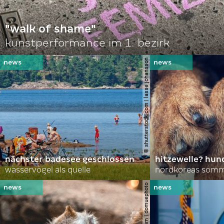
"walk of shame"
kunstperformance im 1. bezirk
© shutterstock.com | lasse johansson
nächster badesee geschlossen
hitzewelle? hund
wasservögel als quelle