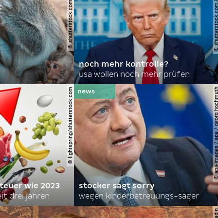
© shutterstock.com | domuephoto
© shutterstock.com | joshu
noch mehr kontrolle?
usa wollen noch mehr prüfen
© lightspring/shutterstock.com
© apa-images / apa / georg
 teuer wie 2023
stocker sagt sorry
it drei jahren
wegen kinderbetreuungs-sager