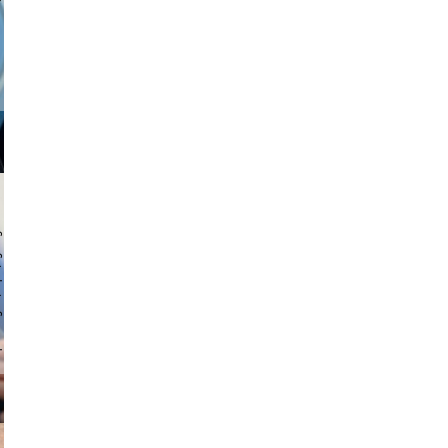
a sukoff
 hochmuth