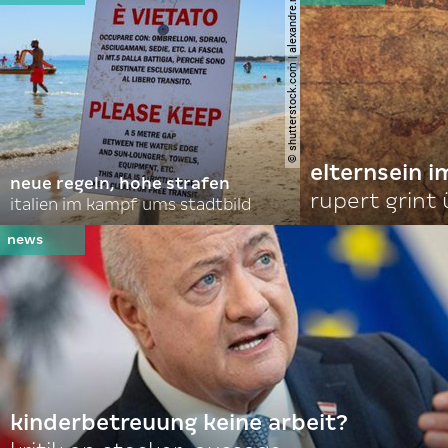
© shutterstock.com | alexandre.rosa
elternsein 
neue regeln, hohe strafen
rupert grint
italien im kampf ums stadtbild
kinderbetreuung keine arbeit?