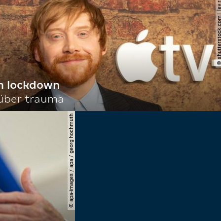
© shutterstock.com | le
im lockdown
 über trauma
© apa-images / apa / georg hochmuth