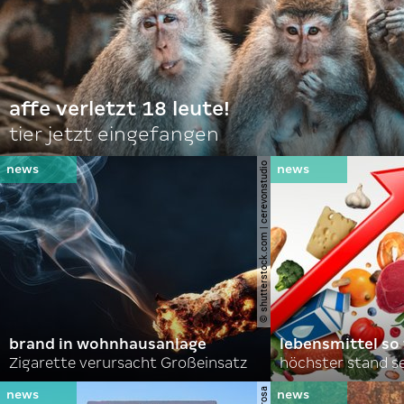
affe verletzt 18 leute!
tier jetzt eingefangen
© shutterstock.com | cerevonstudio
brand in wohnhausanlage
lebensmittel so
Zigarette verursacht Großeinsatz
höchster stand se